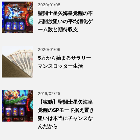
2020/01/08
聖闘士星矢海皇覚醒の不
屈開放狙いの平均消化ゲ
ーム数と期待収支
2020/01/06
5万から始まるサラリー
マンスロッター生活
2019/02/25
【稼動】聖闘士星矢海皇
覚醒のSPモード据え置き
狙いは本当にチャンスな
んだから