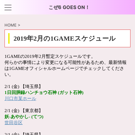
こぜ6 GOES ON！
HOME
>
2019年2月の1GAMEスケジュール
1GAMEの2019年2月暫定スケジュールです。
何らかの事情により変更になる可能性があるため、最新情報
は1GAMEオフィシャルホームページでチェックしてくださ
い。
2/1 (金) 【埼玉県】
1
日回胴録ハンチョウ石神
(
ガット石神
)
川口市某ホール
2/1 (金) 【東京都】
妖
-
あやかし
- (
てつ
)
世田谷区
2/1 (金) 【埼玉県】