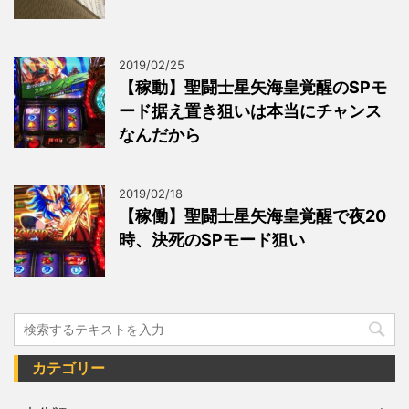
2019/02/25
【稼動】聖闘士星矢海皇覚醒のSPモ
ード据え置き狙いは本当にチャンス
なんだから
2019/02/18
【稼働】聖闘士星矢海皇覚醒で夜20
時、決死のSPモード狙い
カテゴリー