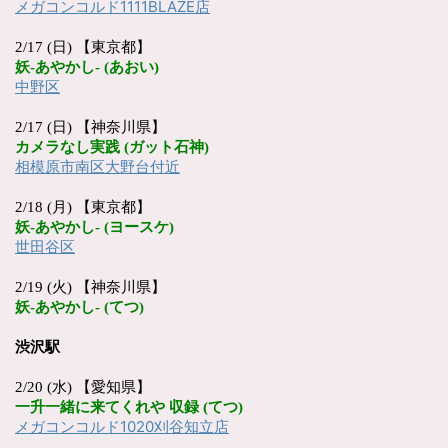
メガコンコルド
1111BLAZE
店
2/17 (日) 【東京都】
妖
-
あやかし
- (
あおい
)
中野区
2/17 (日) 【神奈川県】
カメラなし実践
(
ガット石神
)
相模原市南区大野台付近
2/18 (月) 【東京都】
妖
-
あやかし
- (
ヨースケ
)
世田谷区
2/19 (火) 【神奈川県】
妖
-
あやかし
- (
てつ
)
渋沢駅
2/20 (水) 【愛知県】
一升一緒に来てくれや
収録
(
てつ
)
メガコンコルド
1020
刈谷知立店