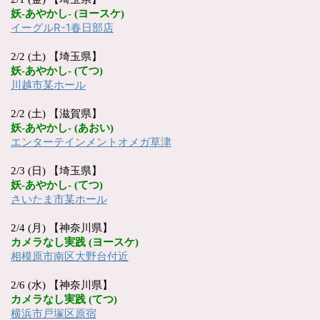
妖
-
あやかし
- (
ヨースケ
)
イーグル
R-1
春日部店
2/2 (土) 【埼玉県】
妖
-
あやかし
- (
てつ
)
川越市某ホール
2/2 (土) 【滋賀県】
妖
-
あやかし
- (
あおい
)
エンターテインメントオメガ草津
2/3 (日) 【埼玉県】
妖
-
あやかし
- (
てつ
)
さいたま市某ホール
2/4 (月) 【神奈川県】
カメラなし実践
(
ヨースケ
)
相模原市南区大野台付近
2/6 (水) 【神奈川県】
カメラなし実践
(
てつ
)
横浜市戸塚区原宿