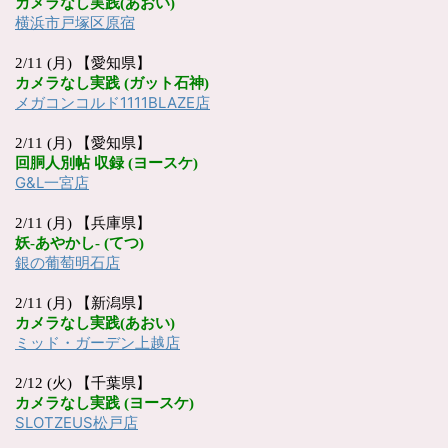
カメラなし実践
(
あおい
)
横浜市戸塚区原宿
2/11 (月) 【愛知県】
カメラなし実践
(
ガット石神
)
メガコンコルド
1111BLAZE
店
2/11 (月) 【愛知県】
回胴人別帖
収録
(
ヨースケ
)
G&L
一宮店
2/11 (月) 【兵庫県】
妖
-
あやかし
- (
てつ
)
銀の葡萄明石店
2/11 (月) 【新潟県】
カメラなし実践
(
あおい
)
ミッド・ガーデン上越店
2/12 (火) 【千葉県】
カメラなし実践
(
ヨースケ
)
SLOTZEUS
松戸店