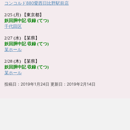
コンコルド
880
愛西日比野駅前店
2/25 (月) 【東京都】
妖回胴中記
収録
(
てつ
)
千代田区
2/27 (水) 【某県】
妖回胴中記
収録
(
てつ
)
某ホール
2/28 (木) 【某県】
妖回胴中記
収録
(
てつ
)
某ホール
投稿日：2019年1月24日 更新日：
2019年2月14日