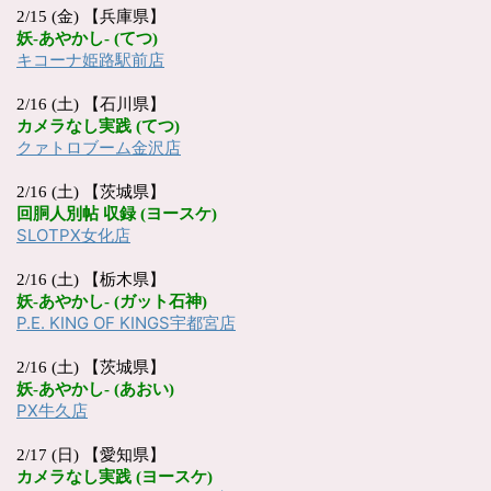
2/15 (金) 【兵庫県】
妖
-
あやかし
- (
てつ
)
キコーナ姫路駅前店
2/16 (土) 【石川県】
カメラなし実践
(
てつ
)
クァトロブーム金沢店
2/16 (土) 【茨城県】
回胴人別帖
収録
(
ヨースケ
)
SLOTPX
女化店
2/16 (土) 【栃木県】
妖
-
あやかし
- (
ガット石神
)
P.E. KING OF KINGS
宇都宮店
2/16 (土) 【茨城県】
妖
-
あやかし
- (
あおい
)
PX
牛久店
2/17 (日) 【愛知県】
カメラなし実践
(
ヨースケ
)