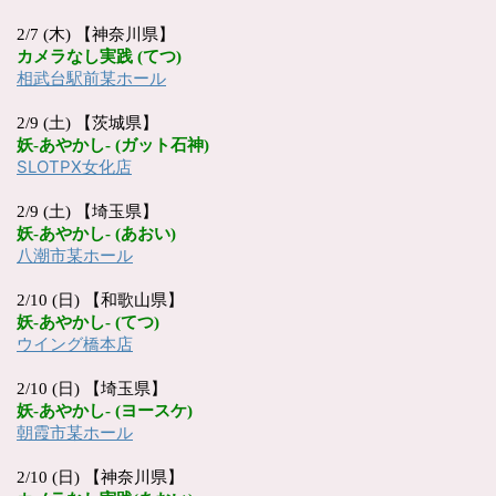
2/7 (木) 【神奈川県】
カメラなし実践
(
てつ
)
相武台駅前某ホール
2/9 (土) 【茨城県】
妖
-
あやかし
- (
ガット石神
)
SLOTPX
女化店
2/9 (土) 【埼玉県】
妖
-
あやかし
- (
あおい
)
八潮市某ホール
2/10 (日) 【和歌山県】
妖
-
あやかし
- (
てつ
)
ウイング橋本店
2/10 (日) 【埼玉県】
妖
-
あやかし
- (
ヨースケ
)
朝霞市某ホール
2/10 (日) 【神奈川県】