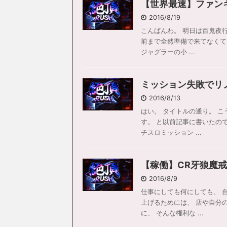
【世界最速】ファン
2016/8/19
こんばんわ。 明日は百鬼夜
前まで全然準備で来てなくて
ジャグラーの小 ...
ミッション失敗でリ
2016/8/13
はい。 タイトルの通り。 
す。 と以前記事に書いたの
チスロミッション ...
【稼働】CR牙狼魔
2016/8/9
仕事にしても何にしても、 
上げるためには、 店や自分
に、 そんな権利な ...