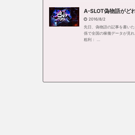
A-SLOT偽物語が
2016/8/2
先日、偽物語の記事を書いた
係で全国の稼働データが見れる
粗利： ...