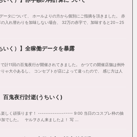
働データについて、 ホールよりの方から個別にご指摘を頂きました。 赤
の入れ替わりを加味しない場合、 32万の赤字で、加味すると20～25
ちいく）】全稼働データを暴露
今まで計11回の百鬼夜行が開催されてきました。 かつての開催店舗は例外
そりゃ大小あるし、 コンセプトが店によって違ったので、 感じ方は人
百鬼夜行討逝(うちいく)
頑張ります！ ------------------- 9:00 当日のコスプレ枠の抽
加でした。 ヤルヲさん来ましたよ！ 写 ...