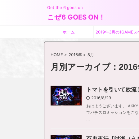
Get the 6 goes on
こぜ6 GOES ON！
ホーム
2019年3月の1GAMEス
ジュール
HOME
>
2016年
>
8月
月別アーカイブ：2016
トマトを引いて放流
2016/8/29
おはようございます。 AKK
でパチスロミッションをこなせ
...
百鬼夜行【討逝（う