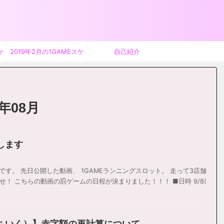
ケ
2019年2月の1GAMEスケ
自己紹介
ジュール
年08月
します
Yです。 先日公開した動画、 1GAMEランニングスロット。 走って3店舗
！ こちらの動画の罰ゲームの日程が決まりました！！！ ■日時 9/8(
ちいく）】赤字額の再計算について