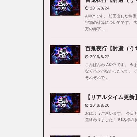
2016/8/24
AKKYです。 前回出した稼
字額の計算についてです。 客
万の赤字 ...
百鬼夜行【討逝（う
2016/8/22
こんばんわ AKKYです。 
なくハンパなかったです。 
それぞれで ...
【リアルタイム更新】
2016/8/20
おはようございます。 今日も楽しく
選終わりました！ 51名様の参