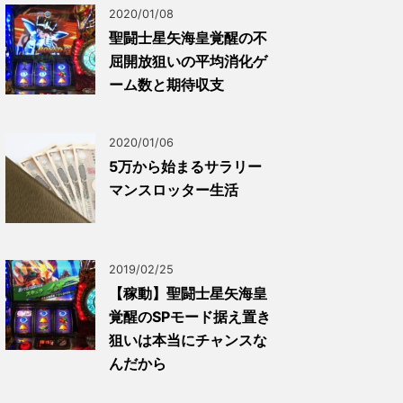
2020/01/08
聖闘士星矢海皇覚醒の不
屈開放狙いの平均消化ゲ
ーム数と期待収支
2020/01/06
5万から始まるサラリー
マンスロッター生活
2019/02/25
【稼動】聖闘士星矢海皇
覚醒のSPモード据え置き
狙いは本当にチャンスな
んだから