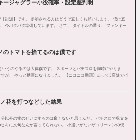
キージャグラー小役確率・設定差判明
行【討逝】です。 参加される方はどうぞ宜しくお願いします。 僕は直
、 今バタバタ準備しています。 さて、 タイトルの通り、 ファンキー
ノのトマトを捨てるのは僕です
こういうのやるのは大体僕です。 スポーツとパチスロを同時にやりま
ですが、 やっと動画になりました。 【ニコニコ動画】走って3店舗でパ
戒ノ花を打つなどした結果
自分以外の物のせいにするのは良くないと思うんだ。 パチスロで収支を
のヒキに文句なんか言ってられない。 小遣いがないザコリーマンの僕