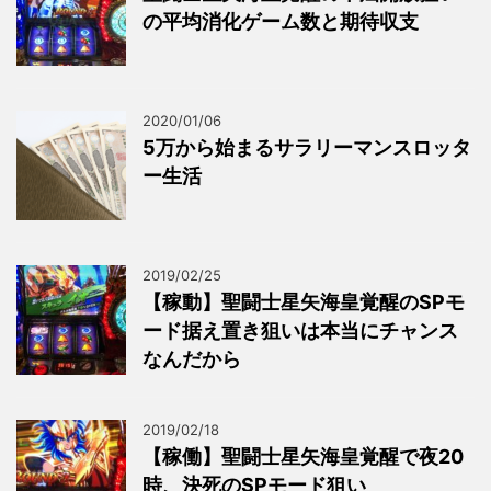
の平均消化ゲーム数と期待収支
2020/01/06
5万から始まるサラリーマンスロッタ
ー生活
2019/02/25
【稼動】聖闘士星矢海皇覚醒のSPモ
ード据え置き狙いは本当にチャンス
なんだから
2019/02/18
【稼働】聖闘士星矢海皇覚醒で夜20
時、決死のSPモード狙い