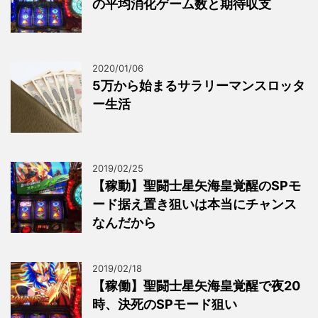
の平均消化ゲーム数と期待収支
2020/01/06
5万から始まるサラリーマンスロッタ
ー生活
2019/02/25
【稼動】聖闘士星矢海皇覚醒のSPモ
ード据え置き狙いは本当にチャンス
なんだから
2019/02/18
【稼働】聖闘士星矢海皇覚醒で夜20
時、決死のSPモード狙い