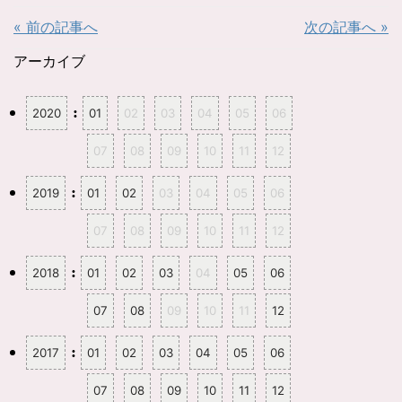
t
共
t
有
« 前の記事へ
次の記事へ »
e
す
r
る
で
に
共
は
アーカイブ
有
ク
(
リ
新
ッ
し
ク
:
2020
01
02
03
04
05
06
い
し
ウ
て
ィ
く
ン
だ
07
08
09
10
11
12
ド
さ
ウ
い
で
(
開
新
:
2019
01
02
03
04
05
06
き
し
ま
い
す
ウ
07
08
09
10
11
12
)
ィ
ン
ド
ウ
:
2018
01
02
03
04
05
06
で
開
き
ま
07
08
09
10
11
12
す
)
:
2017
01
02
03
04
05
06
07
08
09
10
11
12