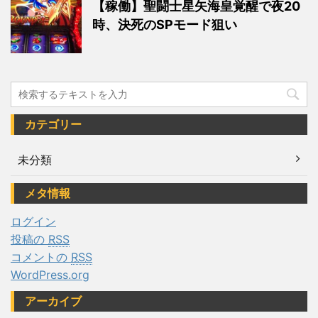
【稼働】聖闘士星矢海皇覚醒で夜20
時、決死のSPモード狙い
カテゴリー
未分類
メタ情報
ログイン
投稿の
RSS
コメントの
RSS
WordPress.org
アーカイブ