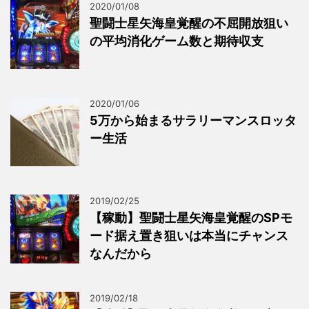
2020/01/08
聖闘士星矢海皇覚醒の不屈開放狙い
の平均消化ゲーム数と期待収支
2020/01/06
5万から始まるサラリーマンスロッタ
ー生活
2019/02/25
【稼動】聖闘士星矢海皇覚醒のSPモ
ード据え置き狙いは本当にチャンス
なんだから
2019/02/18