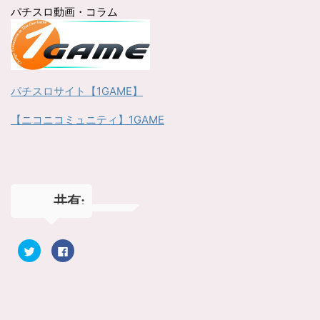
パチスロ動画・コラム
パチスロサイト【1GAME】
【ニコニコミュニティ】1GAME
共有:
ク
F
リ
a
ッ
c
ク
e
し
b
て
o
T
o
w
k
i
で