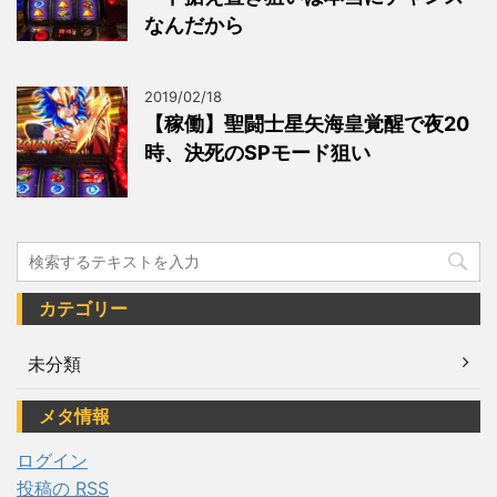
なんだから
2019/02/18
【稼働】聖闘士星矢海皇覚醒で夜20
時、決死のSPモード狙い
カテゴリー
未分類
メタ情報
ログイン
投稿の
RSS