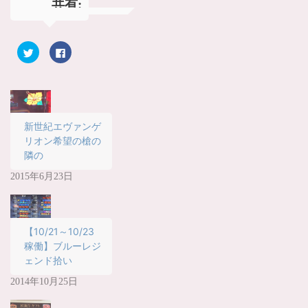
共有:
ク
F
リ
a
ッ
c
ク
e
し
b
て
o
T
o
w
k
i
で
t
共
新世紀エヴァンゲ
t
有
リオン希望の槍の
e
す
r
る
隣の
で
に
共
は
有
ク
2015年6月23日
(
リ
新
ッ
し
ク
い
し
ウ
て
ィ
く
【10/21～10/23
ン
だ
ド
さ
稼働】ブルーレジ
ウ
い
で
(
ェンド拾い
開
新
き
し
ま
い
2014年10月25日
す
ウ
)
ィ
ン