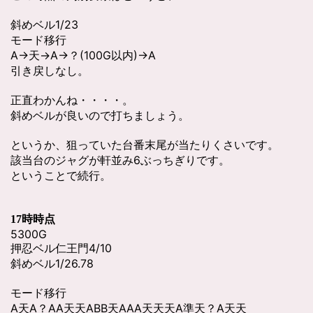
斜めベル1/23
モード移行
A→天→A→？(100G以内)→A
引き戻しなし。
正直わかんね・・・・。
斜めベルが良いので打ちましょう。
というか、狙っていた台番末尾が当たりくさいです。
該当台のジャグが軒並み6ぶっちぎりです。
ということで続行。
17時時点
5300G
押忍ベル仁王門4/10
斜めベル1/26.78
モード移行
A天A？AA天天ABB天AAA天天天A準天？A天天