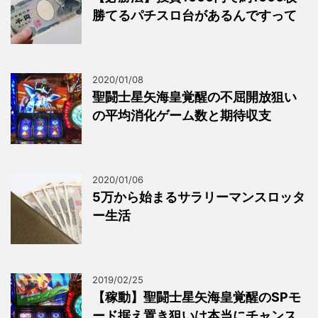
勝てるパチスロ台があるんですって
2020/01/08
聖闘士星矢海皇覚醒の不屈開放狙い
の平均消化ゲーム数と期待収支
2020/01/06
5万から始まるサラリーマンスロッタ
ー生活
2019/02/25
【稼動】聖闘士星矢海皇覚醒のSPモ
ード据え置き狙いは本当にチャンス