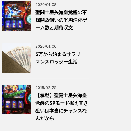
2020/01/08
聖闘士星矢海皇覚醒の不
屈開放狙いの平均消化ゲ
ーム数と期待収支
2020/01/06
5万から始まるサラリー
マンスロッター生活
2019/02/25
【稼動】聖闘士星矢海皇
覚醒のSPモード据え置き
狙いは本当にチャンスな
んだから