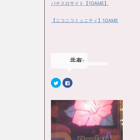
パチスロサイト【1GAME】
【ニコニコミュニティ】1GAME
共有:
ク
F
リ
a
ッ
c
ク
e
し
b
て
o
T
o
w
k
i
で
t
共
t
有
e
す
r
る
で
に
共
は
有
ク