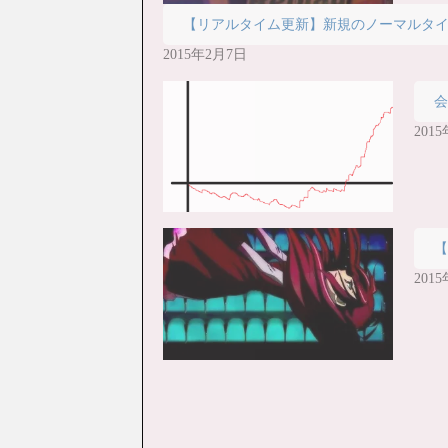
(
リ
新
ッ
【リアルタイム更新】新規のノーマルタ
し
ク
い
し
ウ
て
2015年2月7日
ィ
く
ン
だ
ド
さ
ウ
い
で
(
開
新
201
き
し
ま
い
す
ウ
)
ィ
ン
ド
ウ
で
開
き
ま
す
201
)