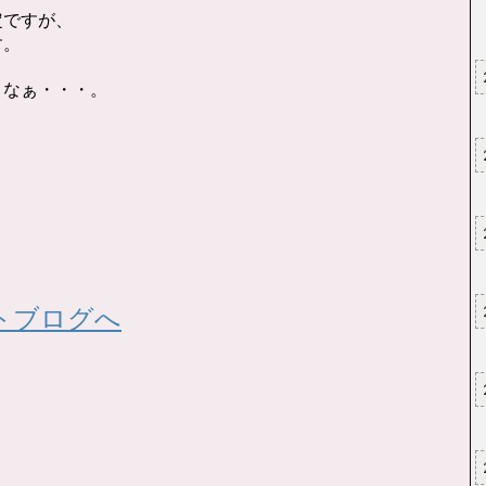
定ですが、
す。
よなぁ・・・。