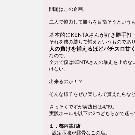
問題はこの企画、
二人で協力して勝ちを目指そうという
基本的にKENTAさんが好き勝手
それを僕の勝ちで補えというものであ
人の負けを補えるほどパチスロ甘
なので、
全力で僕はKENTAさんの暴走を止め
けない。
出来るのか！？
そんな様子をぜひ楽しんで貰えたらな
さっそくですが実践日は4/19。
実践ホールを以下の2つどちらかで迷っ
１．都内某J店
設定示唆が露骨なこの店。