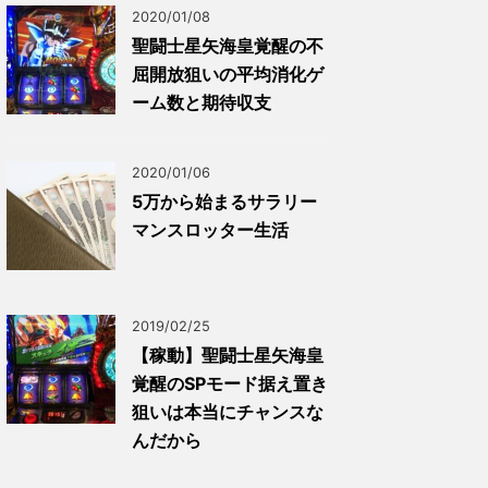
2020/01/08
聖闘士星矢海皇覚醒の不
屈開放狙いの平均消化ゲ
ーム数と期待収支
2020/01/06
5万から始まるサラリー
マンスロッター生活
2019/02/25
【稼動】聖闘士星矢海皇
覚醒のSPモード据え置き
狙いは本当にチャンスな
んだから