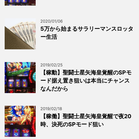
2020/01/06
5万から始まるサラリーマンスロッタ
ー生活
2019/02/25
【稼動】聖闘士星矢海皇覚醒のSPモ
ード据え置き狙いは本当にチャンス
なんだから
2019/02/18
【稼働】聖闘士星矢海皇覚醒で夜20
時、決死のSPモード狙い