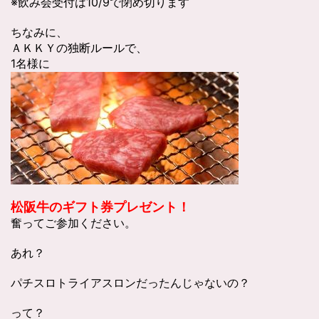
※飲み会受付は10/9で閉め切ります
ちなみに、
ＡＫＫＹの独断ルールで、
1名様に
松阪牛のギフト券プレゼント！
奮ってご参加ください。
あれ？
パチスロトライアスロンだったんじゃないの？
って？