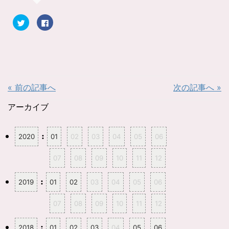
ク
F
リ
a
ッ
c
ク
e
し
b
て
o
T
o
w
k
i
で
t
共
t
有
« 前の記事へ
次の記事へ »
e
す
r
る
で
に
共
は
アーカイブ
有
ク
(
リ
新
ッ
し
ク
:
2020
01
02
03
04
05
06
い
し
ウ
て
ィ
く
ン
だ
07
08
09
10
11
12
ド
さ
ウ
い
で
(
開
新
:
2019
01
02
03
04
05
06
き
し
ま
い
す
ウ
07
08
09
10
11
12
)
ィ
ン
ド
ウ
:
2018
01
02
03
04
05
06