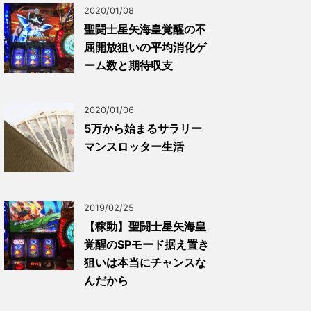
2020/01/08
聖闘士星矢海皇覚醒の不
屈開放狙いの平均消化ゲ
ーム数と期待収支
2020/01/06
5万から始まるサラリー
マンスロッター生活
2019/02/25
【稼動】聖闘士星矢海皇
覚醒のSPモード据え置き
狙いは本当にチャンスな
んだから