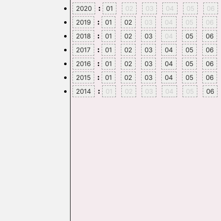
:
2020
01
02
03
04
05
06
:
2019
01
02
03
04
05
06
:
2018
01
02
03
04
05
06
:
2017
01
02
03
04
05
06
:
2016
01
02
03
04
05
06
:
2015
01
02
03
04
05
06
:
2014
01
02
03
04
05
06