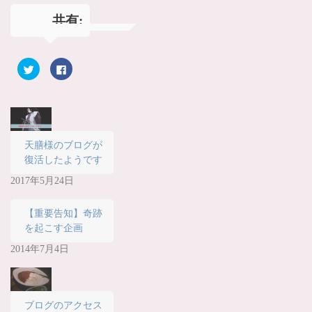
共有:
ク
F
リ
a
ッ
c
ク
e
し
b
て
o
T
o
w
k
i
で
t
共
天膳様のブログが
t
有
復活したようです
e
す
r
る
で
に
2017年5月24日
共
は
有
ク
(
リ
新
ッ
【重要告知】奇跡
し
ク
い
し
を起こす企画
ウ
て
ィ
く
2014年7月4日
ン
だ
ド
さ
ウ
い
で
(
開
新
き
し
ま
い
ブログのアクセス
す
ウ