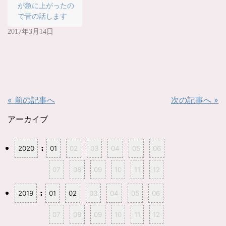
)
ィ
が急に上がったの
ン
で昔の話します
ド
ウ
で
2017年3月14日
開
き
ま
す
)
« 前の記事へ
次の記事へ »
アーカイブ
:
2020
01
02
03
04
05
06
07
08
09
10
11
12
:
2019
01
02
03
04
05
06
07
08
09
10
11
12