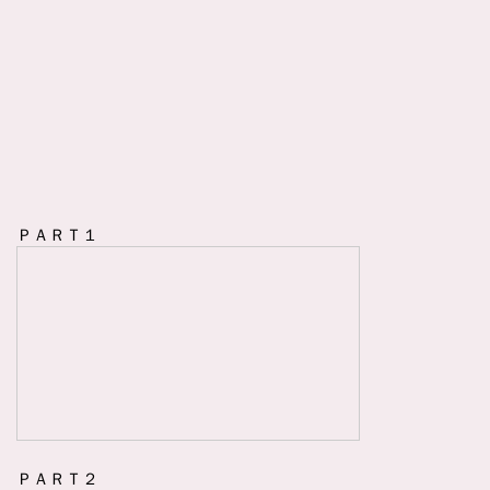
ＰＡＲＴ１
ＰＡＲＴ２