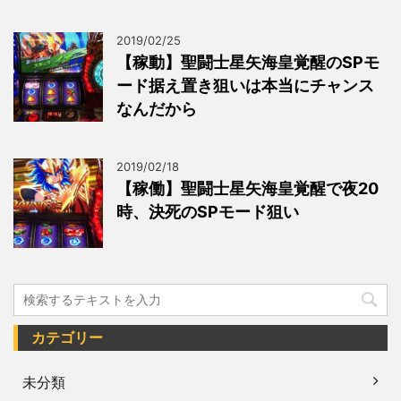
2019/02/25
【稼動】聖闘士星矢海皇覚醒のSPモ
ード据え置き狙いは本当にチャンス
なんだから
2019/02/18
【稼働】聖闘士星矢海皇覚醒で夜20
時、決死のSPモード狙い
カテゴリー
未分類