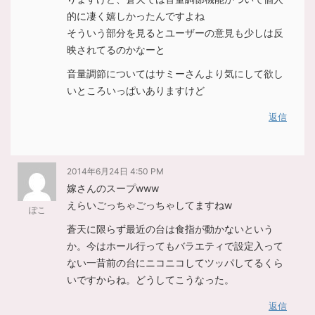
的に凄く嬉しかったんですよね
そういう部分を見るとユーザーの意見も少しは反
映されてるのかなーと
音量調節についてはサミーさんより気にして欲し
いところいっぱいありますけど
返信
2014年6月24日 4:50 PM
嫁さんのスープwww
えらいごっちゃごっちゃしてますねw
ぽこ
蒼天に限らず最近の台は食指が動かないという
か。今はホール行ってもバラエティで設定入って
ない一昔前の台にニコニコしてツッパしてるくら
いですからね。どうしてこうなった。
返信