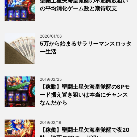
聖闘士星矢海皇覚醒の不屈開放狙い
の平均消化ゲーム数と期待収支
2020/01/06
5万から始まるサラリーマンスロッタ
ー生活
2019/02/25
【稼動】聖闘士星矢海皇覚醒のSPモ
ード据え置き狙いは本当にチャンス
なんだから
2019/02/18
【稼働】聖闘士星矢海皇覚醒で夜20