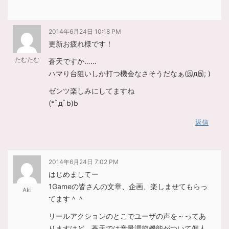
2014年6月24日 10:18 PM
更新お疲れ様です！
たむたむ
蒼天ですか……
ハマり台狙いしか打つ機会なさそうだなぁ(இдஇ; )
ゼンツ楽しみにしてますね
(*ﾟдﾟb)b
返信
2014年6月24日 7:02 PM
はじめましてー
1Gameの皆さんの文章、企画、楽しませてもらっ
Aki
てます＾＾
リールアクションのとこでユーザの声を～ってあ
りますけど、蒼天では音量調節機能がついて個人