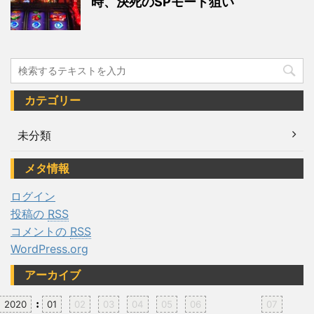
時、決死のSPモード狙い
カテゴリー
未分類
メタ情報
ログイン
投稿の
RSS
コメントの
RSS
WordPress.org
アーカイブ
:
2020
01
02
03
04
05
06
07