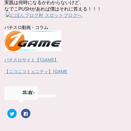
実践は何時になるかわからないけど、
なでこPUSHがあれば僕はそれに答える！！！
パチスロ動画・コラム
パチスロサイト【1GAME】
【ニコニコミュニティ】1GAME
共有:
ク
F
リ
a
ッ
c
ク
e
し
b
て
o