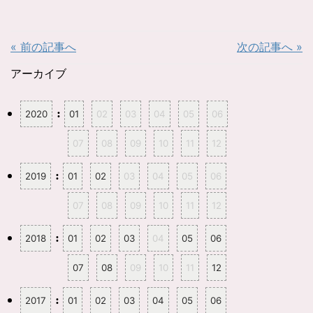
T
o
w
k
i
で
t
共
t
有
« 前の記事へ
次の記事へ »
e
す
r
る
で
に
共
は
アーカイブ
有
ク
(
リ
新
ッ
し
ク
:
2020
01
02
03
04
05
06
い
し
ウ
て
ィ
く
ン
だ
07
08
09
10
11
12
ド
さ
ウ
い
で
(
開
新
:
2019
01
02
03
04
05
06
き
し
ま
い
す
ウ
07
08
09
10
11
12
)
ィ
ン
ド
ウ
:
2018
01
02
03
04
05
06
で
開
き
ま
07
08
09
10
11
12
す
)
:
2017
01
02
03
04
05
06