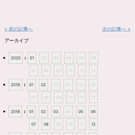
ク
e
し
b
て
o
T
o
w
k
i
で
t
共
t
有
« 前の記事へ
次の記事へ »
e
す
r
る
で
に
共
は
アーカイブ
有
ク
(
リ
新
ッ
し
ク
:
2020
01
02
03
04
05
06
い
し
ウ
て
ィ
く
ン
だ
07
08
09
10
11
12
ド
さ
ウ
い
で
(
開
新
:
2019
01
02
03
04
05
06
き
し
ま
い
す
ウ
07
08
09
10
11
12
)
ィ
ン
ド
ウ
:
2018
01
02
03
04
05
06
で
開
き
ま
07
08
09
10
11
12
す
)