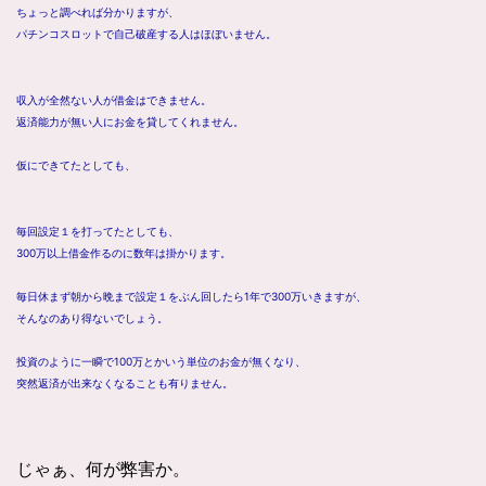
ちょっと調べれば分かりますが、
パチンコスロットで自己破産する人はほぼいません。
収入が全然ない人が借金はできません。
返済能力が無い人にお金を貸してくれません。
仮にできてたとしても、
毎回設定１を打ってたとしても、
300万以上借金作るのに数年は掛かります。
毎日休まず朝から晩まで設定１をぶん回したら1年で300万いきますが、
そんなのあり得ないでしょう。
投資のように一瞬で100万とかいう単位のお金が無くなり、
突然返済が出来なくなることも有りません。
じゃぁ、何が弊害か。