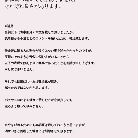
それぞれ良さがあります。
※補足
当初以下（青字部分）本文を載せておりましたが、
読者様から不適切とのコメントを頂いたため、補足致します。
借金苦に陥る人の割合が多くはない事を述べたかったのですが、
実際にそのような苦悩に悩む人がいることから、
以下の表現ではあまりに軽率であったことをお詫び申し上げます。
申し訳ございません。
それでも以前に比べれば健全化が進み、
減ったのではないかと思います。
パチやスロによる借金に苦しむ方が今後少しでも
減るよう願ってやみません。
自分を戒めるためにも本記事は残しておこうと思いますが、
消すべきと判断した場合には削除させて頂きます。