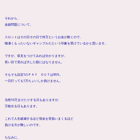
それから、
金銭問題について。
スロットはその日その日で何万というお金が動くので、
物凄くもったいないギャンブルだという印象を受けているかと思います。
ですが、収支をつけてみれば分かりますが、
長い目で見れば大した額にはなりません。
そもそも設定1のＰＡＹ ＯＵＴは95%。
一日打っても1万ちょいしか負けません。
当然10万まけたりする日もありますが、
万枚出る日もあります。
これで人生破滅するほど借金を背負いまくるほど
負ける方が難しいのです。
ちなみに、