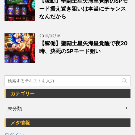
【稼動】聖闘士星矢海皇覚醒のSPモ
ード据え置き狙いは本当にチャンス
なんだから
2019/02/18
【稼働】聖闘士星矢海皇覚醒で夜20
時、決死のSPモード狙い
カテゴリー
未分類
メタ情報
ログイン