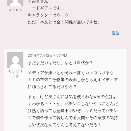
＞みささん
コードギアスです。
ＡＫＫＹ
キャラクターはＣ．Ｃ．
ただ、本文とは全く関係が無いですね。
返信
2014年7月12日 7:07 PM
まだまだガキだな、ゆとり世代か？
リンダリ
メディアが嫌いとかそれっぽくカッコつけるな、
ンダ
キミの主張こそ物事の表面しかとらえずメディア
に踊らされてるだけやろ？
まぁ、けど奥さんには気を使うわなwその点はよ
くわかる・・・が、パチンコしないやつにどんだ
け熱く語っても意味不明やぞ。キミだってパチン
コで借金作って苦しんでる人間やその家族の気持
ちや状況なんてなんも考えてないだろ？