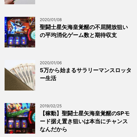
2020/01/08
聖闘士星矢海皇覚醒の不屈開放狙い
の平均消化ゲーム数と期待収支
2020/01/06
5万から始まるサラリーマンスロッタ
ー生活
2019/02/25
【稼動】聖闘士星矢海皇覚醒のSPモ
ード据え置き狙いは本当にチャンス
なんだから