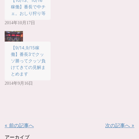
【10/13、10/16
ド
さ
稼働】番長で中チ
ウ
い
で
(
ェ。おしり狩り等
開
新
き
し
ま
い
2014年10月17日
す
ウ
)
ィ
ン
ド
ウ
で
【9/14,9/15稼
開
き
働】番長3でクッ
ま
す
ソ勝ってクッソ負
)
けてきての見解ま
とめます
2014年9月16日
« 前の記事へ
次の記事へ »
アーカイブ