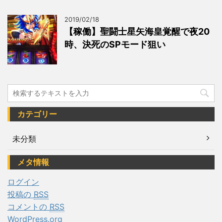
2019/02/18
【稼働】聖闘士星矢海皇覚醒で夜20
時、決死のSPモード狙い
カテゴリー
未分類
メタ情報
ログイン
投稿の
RSS
コメントの
RSS
WordPress.org