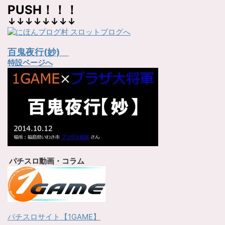
PUSH！！！
↓↓↓↓↓↓↓↓
百鬼夜行(妙)
特設ページへ
パチスロ動画・コラム
パチスロサイト【1GAME】