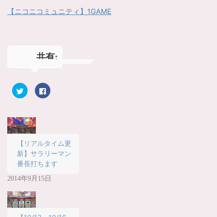
【ニコニコミュニティ】1GAME
共有:
ク
F
リ
a
ッ
c
ク
e
し
b
て
o
T
o
w
k
i
で
t
共
【リアルタイム更
t
有
新】サラリーマン
e
す
r
る
番長打ちます
で
に
共
は
有
ク
2014年9月15日
(
リ
新
ッ
し
ク
い
し
ウ
て
ィ
く
ン
だ