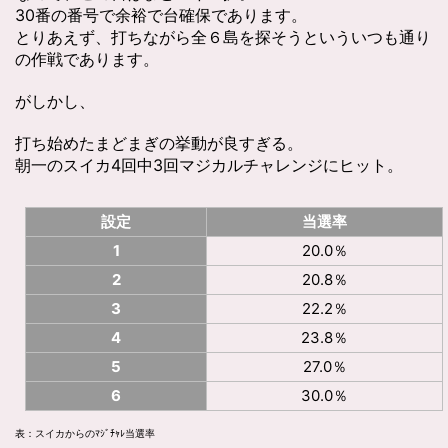
30番の番号で余裕で台確保であります。
とりあえず、
打ちながら全６島を探そうといういつも通り
の作戦であります。
がしかし、
打ち始めたまどまぎの挙動が良すぎる。
朝一のスイカ4回中3回マジカルチャレンジにヒット。
設定
当選率
1
20.0％
2
20.8％
3
22.2％
4
23.8％
5
27.0％
6
30.0％
表：スイカからのﾏｼﾞﾁｬﾚ当選率