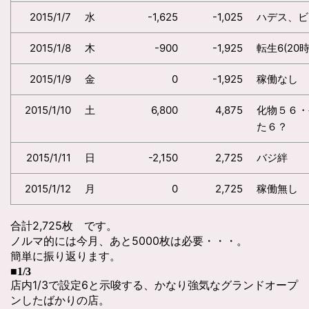
2015/1/7
水
-1,625
-1,025
ハデス、ビ
2015/1/8
木
-900
-1,925
転生6(20
2015/1/9
金
0
-1,925
稼働なし
2015/1/10
土
6,800
4,875
化物５６・
た６？
2015/1/11
日
-2,150
2,725
バジ絆
2015/1/12
月
0
2,725
稼働無し
合計2,725枚 です。
ノルマ的には今月、あと5000枚は必要・・・。
簡単に振り返ります。
■1/3
店内1/3で設定6と示唆する、かなり強気なグランドオープ
ンしたばかりの店。