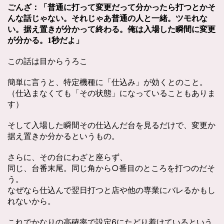
ごんざ：「普通に打って変更だって分かったら打つとかそ
んな話じゃない。
それじゃあ普通の人と一緒。ツモれな
い。据え置きが分かって終わる。
俺は入場した瞬間に変更
が分かる。1秒だよ」
この話は目からうろこ
簡単に言うと、特定機種に「仕込み」が効くとのこと。
（仕込まなくても「その状態」になっていることもありま
す）
そして入場した瞬間その仕込んだ台を見るだけで、変更か
据え置きか分かるというもの。
さらに、その台にわざと座らず、
同じ、台番末尾。同じ角から○番目のところを打つのだそ
う。
なぜなら仕込んで翌日打つと店や他の専業にバレるかもし
れないから。
これでかなりの高確率で設定6にたどり着けているという