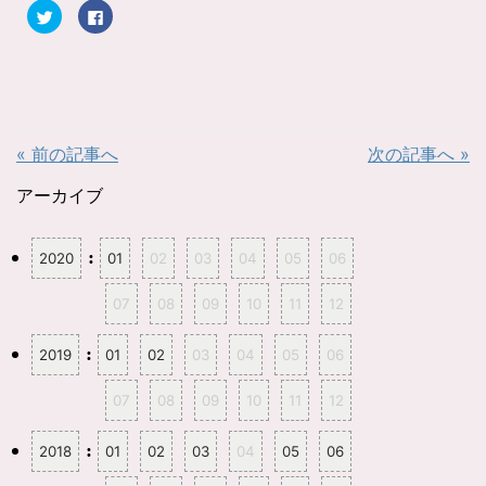
ク
F
リ
a
ッ
c
ク
e
し
b
て
o
T
o
w
k
i
で
t
共
t
有
« 前の記事へ
次の記事へ »
e
す
r
る
で
に
共
は
アーカイブ
有
ク
(
リ
新
ッ
し
ク
:
2020
01
02
03
04
05
06
い
し
ウ
て
ィ
く
ン
だ
07
08
09
10
11
12
ド
さ
ウ
い
で
(
開
新
:
2019
01
02
03
04
05
06
き
し
ま
い
す
ウ
07
08
09
10
11
12
)
ィ
ン
ド
ウ
:
2018
01
02
03
04
05
06
で
開
き