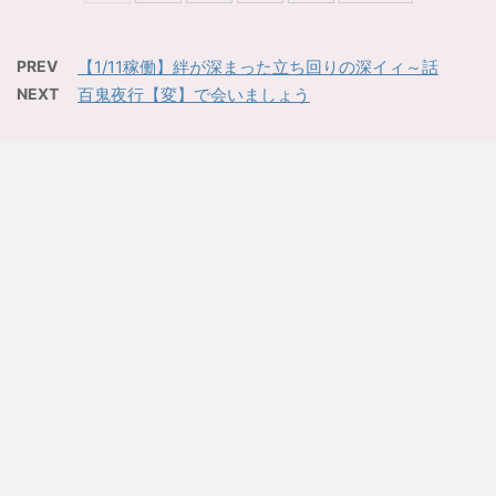
PREV
【1/11稼働】絆が深まった立ち回りの深イィ～話
NEXT
百鬼夜行【変】で会いましょう