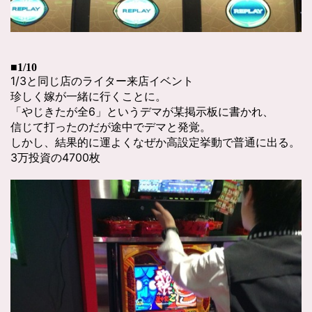
■1/10
1/3と同じ店のライター来店イベント
珍しく嫁が一緒に行くことに。
「やじきたが全6」というデマが某掲示板に書かれ、
信じて打ったのだが途中でデマと発覚。
しかし、結果的に運よくなぜか高設定挙動で普通に出る。
3万投資の4700枚