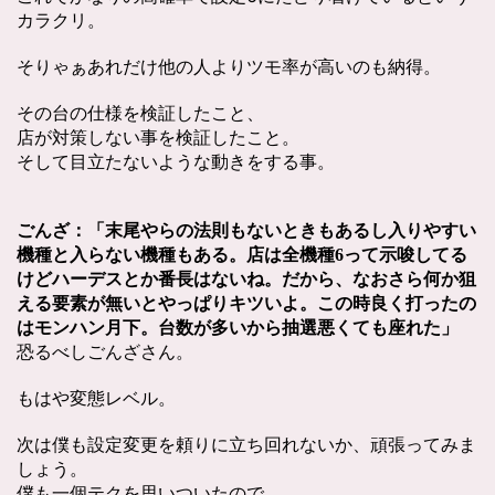
カラクリ。
そりゃぁあれだけ他の人よりツモ率が高いのも納得。
その台の仕様を検証したこと、
店が対策しない事を検証したこと。
そして目立たないような動きをする事。
ごんざ：「末尾やらの法則もないときもあるし入りやすい
機種と入らない機種もある。
店は全機種6って示唆してる
けどハーデスとか番長はないね。
だから、なおさら何か狙
える要素が無いとやっぱりキツいよ。
この時良く打ったの
はモンハン月下。台数が多いから抽選悪くても座れた」
恐るべしごんざさん。
もはや変態レベル。
次は僕も設定変更を頼りに立ち回れないか、頑張ってみま
しょう。
僕も一個テクを思いついたので。