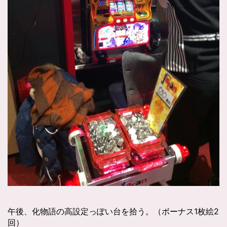
午後、化物語の高設定っぽい台を拾う。（ボーナス1枚絵2
回）