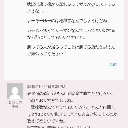
状況の店で後から座れるって考えが少しズレてる
ような…。
まーそーゆーのは地域差なんでしょうけどね。
ガチじゃ無くてリーマンなんで！って言い訳する
なら別にどうでもいいですけど。
勝ってる人が居るってことは勝てる店だと思うん
で頑張ってください！
返信
2015年1月14日 9:26 PM
結局何の確証も得られず誤爆で勝てただけかい。
予想どおりすぎてもうね。
名無しの
養分
一撃枚数なんてどうでもいいから、どんだけ回し
てどれほどいい動きして5.6だと言い切ってるのか
教えて欲しいですね。
設定狙いは美味い上手いんでしょ？