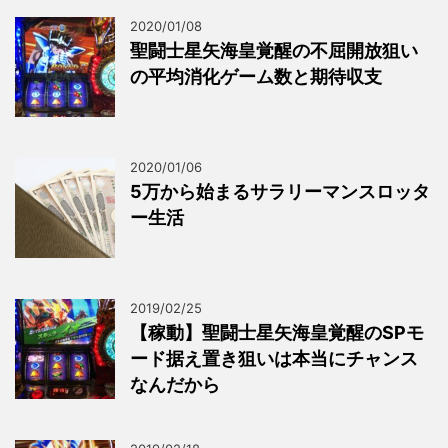
2020/01/08
聖闘士星矢海皇覚醒の不屈開放狙い
の平均消化ゲーム数と期待収支
2020/01/06
5万から始まるサラリーマンスロッタ
ー生活
2019/02/25
【稼動】聖闘士星矢海皇覚醒のSPモ
ード据え置き狙いは本当にチャンス
なんだから