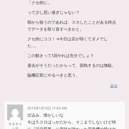
「クセ的に」
って少し思い過ぎじゃない？
朝から狙うのであれば、スカしたことがある時点
でデータを取り直すべきかと。
クセ的にココ！→今日は店が弱くてダメでし
た…。
この動きって1回やれば充分でしょ？
過去がそうだったからって、固執するのは無駄。
臨機応変にやるべきと思う。
返信
2015年1月15日 11:54 AM
仕込み、懐かしいな
今は５スロばっかだから、そこまでしないけど特
サキヤイ
ッサ
に『設定変更』に意味が強かった四号機の時は台