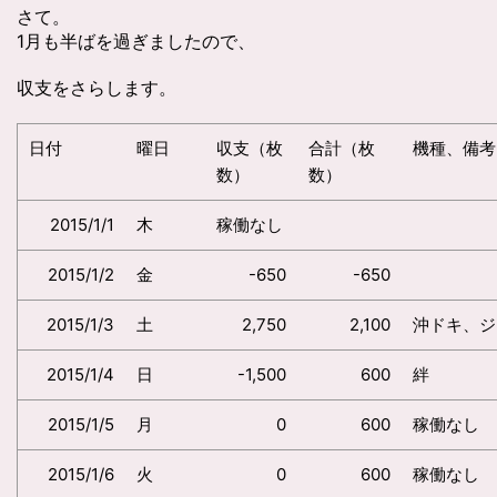
さて。
1月も半ばを過ぎましたので、
収支をさらします。
日付
曜日
収支（枚
合計（枚
機種、備考
数）
数）
2015/1/1
木
稼働なし
2015/1/2
金
-650
-650
2015/1/3
土
2,750
2,100
沖ドキ、ジ
2015/1/4
日
-1,500
600
絆
2015/1/5
月
0
600
稼働なし
2015/1/6
火
0
600
稼働なし