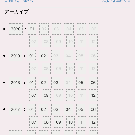
e
す
r
る
で
に
共
は
アーカイブ
有
ク
(
リ
新
ッ
し
ク
:
2020
01
02
03
04
05
06
い
し
ウ
て
ィ
く
ン
だ
07
08
09
10
11
12
ド
さ
ウ
い
で
(
開
新
:
2019
01
02
03
04
05
06
き
し
ま
い
す
ウ
07
08
09
10
11
12
)
ィ
ン
ド
ウ
:
2018
01
02
03
04
05
06
で
開
き
ま
07
08
09
10
11
12
す
)
:
2017
01
02
03
04
05
06
07
08
09
10
11
12