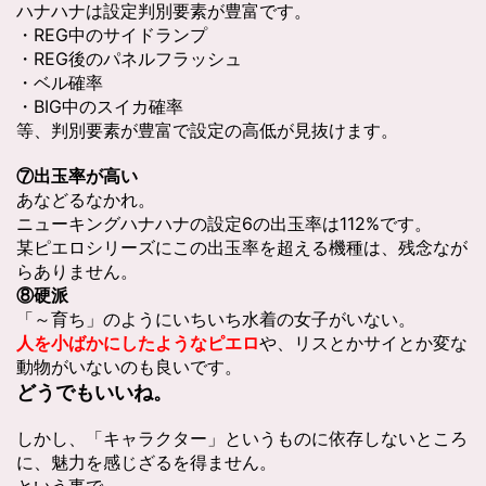
ハナハナは設定判別要素が豊富です。
・REG中のサイドランプ
・REG後のパネルフラッシュ
・ベル確率
・BIG中のスイカ確率
等、判別要素が豊富で設定の高低が見抜けます。
⑦出玉率が高い
あなどるなかれ。
ニューキングハナハナの設定6の出玉率は112%です。
某ピエロシリーズにこの出玉率を超える機種は、残念なが
らありません。
⑧硬派
「～育ち」のようにいちいち水着の女子がいない。
や、リスとかサイとか変な
人を小ばかにしたようなピエロ
動物がいないのも良いです。
どうでもいいね。
しかし、「キャラクター」というものに依存しないところ
に、魅力を感じざるを得ません。
という事で、