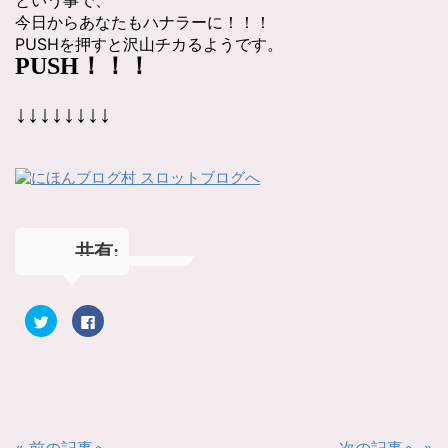
今日からあなたもハナラーに！！！
PUSHを押すと沢山チカるようです。
PUSH！！！
↓↓↓↓↓↓↓↓
共有:
ク
F
リ
a
ッ
c
ク
e
し
b
て
o
T
o
w
k
i
で
t
共
t
有
« 前の記事へ
次の記事へ »