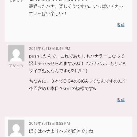
ＡＫＫＹ
裏返ったハナ。楽しそうですね。いっぱいチカっ
ていっぱい楽しい！
返信
2015年3月18日 9:47 PM
pushしたんで、これであたしもハナラーになって
沢山チカらせられますかね！？ハナハナ…もといA
すがっち
タイプ処女なんですがΣ(´Д｀)
ちなみに、３本でGIGAのGIGAってなんですのん？
今回含め６本目？GETの模様ですw
返信
2015年3月18日 8:58 PM
ぼくはハナよりハメが好きですね