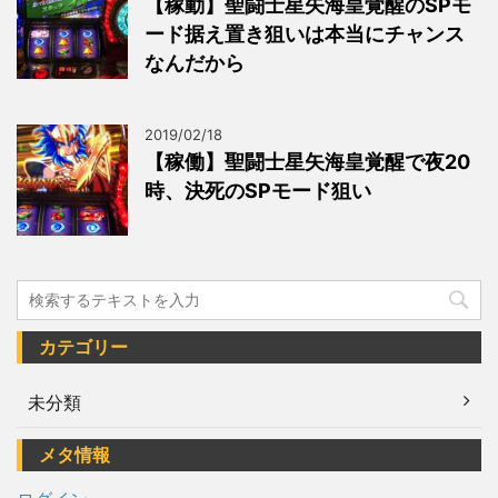
【稼動】聖闘士星矢海皇覚醒のSPモ
ード据え置き狙いは本当にチャンス
なんだから
2019/02/18
【稼働】聖闘士星矢海皇覚醒で夜20
時、決死のSPモード狙い
カテゴリー
未分類
メタ情報