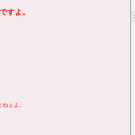
んですよ。
ことねぇよ。