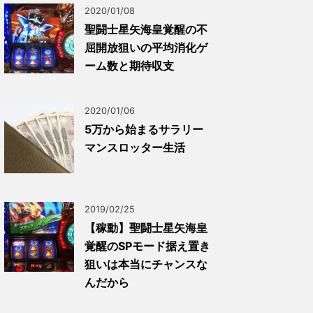
2020/01/08
聖闘士星矢海皇覚醒の不
屈開放狙いの平均消化ゲ
ーム数と期待収支
2020/01/06
5万から始まるサラリー
マンスロッター生活
2019/02/25
【稼動】聖闘士星矢海皇
覚醒のSPモード据え置き
狙いは本当にチャンスな
んだから