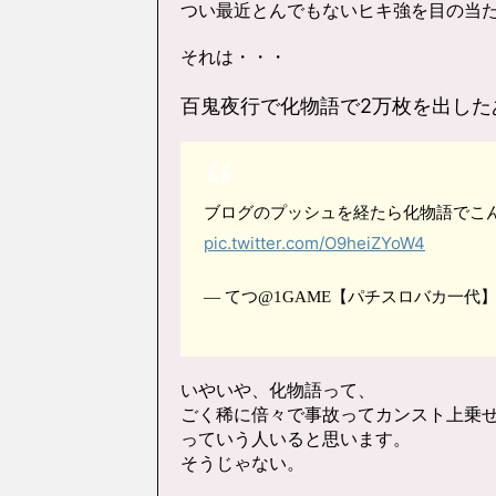
つい最近とんでもないヒキ強を目の当
それは・・・
百鬼夜行で化物語で2万枚を出した
ブログのプッシュを経たら化物語でこ
pic.twitter.com/O9heiZYoW4
— てつ@1GAME【パチスロバカ一代】 (@t
いやいや、化物語って、
ごく稀に倍々で事故ってカンスト上乗
っていう人いると思います。
そうじゃない。