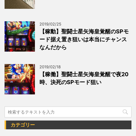
2019/02/25
【稼動】聖闘士星矢海皇覚醒のSPモ
ード据え置き狙いは本当にチャンス
なんだから
2019/02/18
【稼働】聖闘士星矢海皇覚醒で夜20
時、決死のSPモード狙い
カテゴリー