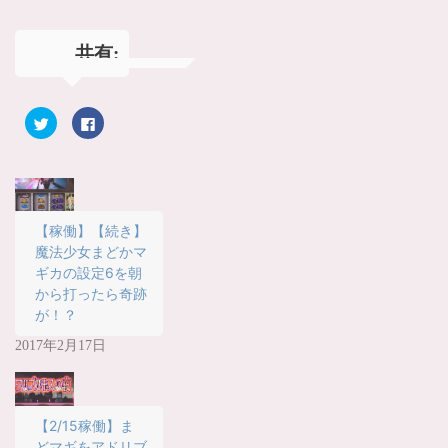
共有:
ク
F
リ
a
ッ
c
ク
e
し
b
て
o
T
o
w
k
i
で
t
共
【稼働】【続き】
t
有
魔法少女まどかマ
e
す
r
る
ギカの設定6を朝
で
に
共
は
から打ったら奇跡
有
ク
(
リ
が！？
新
ッ
し
ク
2017年2月17日
い
し
ウ
て
ィ
く
ン
だ
ド
さ
ウ
い
で
(
【2/15稼働】ま
開
新
き
し
どマギをアドリブ