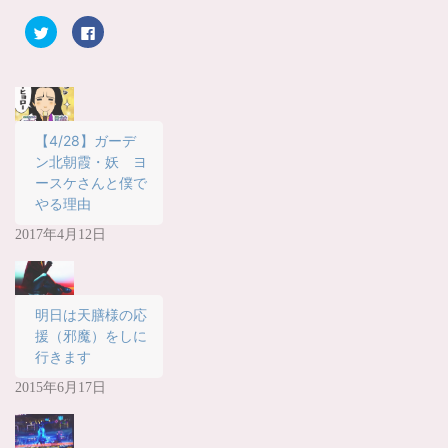
ク
F
リ
a
ッ
c
ク
e
し
b
て
o
T
o
w
k
i
で
t
共
【4/28】ガーデ
t
有
ン北朝霞・妖 ヨ
e
す
r
る
ースケさんと僕で
で
に
共
は
やる理由
有
ク
(
リ
新
ッ
2017年4月12日
し
ク
い
し
ウ
て
ィ
く
ン
だ
ド
さ
明日は天膳様の応
ウ
い
で
(
援（邪魔）をしに
開
新
き
し
行きます
ま
い
す
ウ
2015年6月17日
)
ィ
ン
ド
ウ
で