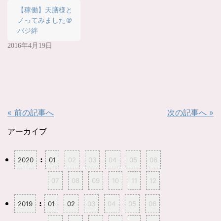
開
き
【稼働】天膳様と
ま
す
ノってみました＠
)
バジ絆
2016年4月19日
« 前の記事へ
次の記事へ »
アーカイブ
:
2020
01
02
03
04
05
06
07
08
09
10
11
12
:
2019
01
02
03
04
05
06