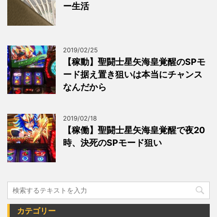
ー生活
2019/02/25
【稼動】聖闘士星矢海皇覚醒のSPモ
ード据え置き狙いは本当にチャンス
なんだから
2019/02/18
【稼働】聖闘士星矢海皇覚醒で夜20
時、決死のSPモード狙い
カテゴリー