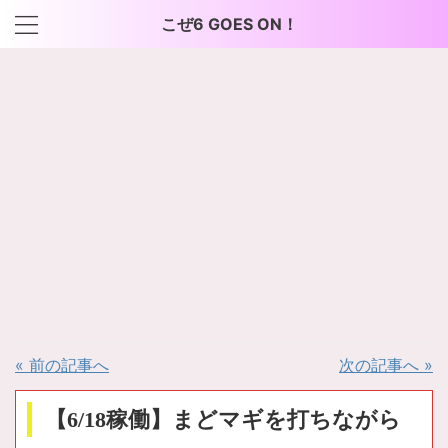
こぜ6 GOES ON！
« 前の記事へ
次の記事へ »
【6/18稼働】まどマギを打ちながら