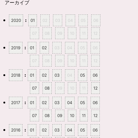
共
は
アーカイブ
有
ク
(
リ
新
ッ
し
ク
:
2020
01
02
03
04
05
06
い
し
ウ
て
ィ
く
ン
だ
07
08
09
10
11
12
ド
さ
ウ
い
で
(
開
新
:
2019
01
02
03
04
05
06
き
し
ま
い
す
ウ
07
08
09
10
11
12
)
ィ
ン
ド
ウ
:
2018
01
02
03
04
05
06
で
開
き
ま
07
08
09
10
11
12
す
)
:
2017
01
02
03
04
05
06
07
08
09
10
11
12
:
2016
01
02
03
04
05
06