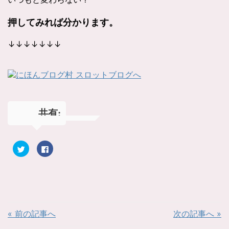
押してみれば分かります。
↓↓↓↓↓↓↓
共有:
ク
F
リ
a
ッ
c
ク
e
し
b
て
o
T
o
w
k
i
で
t
共
t
有
« 前の記事へ
次の記事へ »
e
す
r
る
で
に