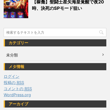
【稼働】聖闘士星矢海皇覚醒で夜20
時、決死のSPモード狙い
カテゴリー
未分類
メタ情報
ログイン
投稿の
RSS
コメントの
RSS
WordPress.org
アーカイブ