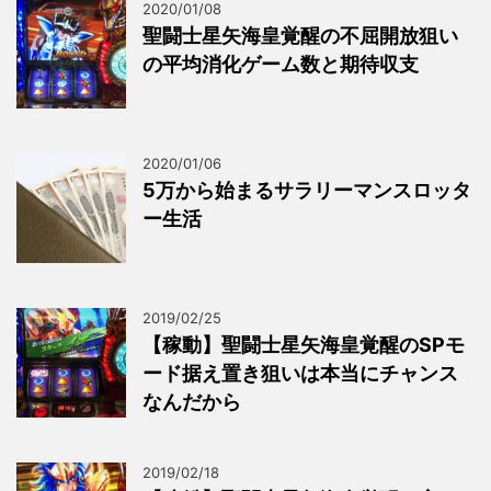
2020/01/08
聖闘士星矢海皇覚醒の不屈開放狙い
の平均消化ゲーム数と期待収支
2020/01/06
5万から始まるサラリーマンスロッタ
ー生活
2019/02/25
【稼動】聖闘士星矢海皇覚醒のSPモ
ード据え置き狙いは本当にチャンス
なんだから
2019/02/18