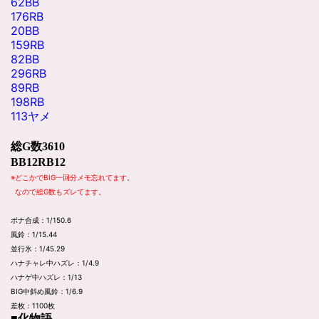
62BB
176RB
20BB
159RB
82BB
296RB
89RB
198RB
113ヤメ
総G数3610
BB12RB12
※どこかでBIG一回分メモ忘れてます。
なので総G数もズレてます。
ボナ合成：1/150.6
風鈴：1/15.44
並行氷：1/45.29
ハナチャレ中ハズレ：1/4.9
ハナゲ中ハズレ：1/13
BIG中斜め風鈴：1/6.9
差枚：1100枚
■化物語