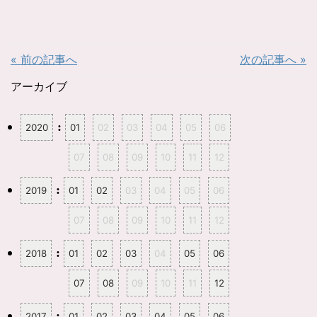
し
b
て
o
T
o
w
k
i
で
t
共
t
有
« 前の記事へ
次の記事へ »
e
す
r
る
で
に
共
は
アーカイブ
有
ク
(
リ
新
ッ
し
ク
:
2020
01
02
03
04
05
06
い
し
ウ
て
ィ
く
ン
だ
07
08
09
10
11
12
ド
さ
ウ
い
で
(
開
新
:
2019
01
02
03
04
05
06
き
し
ま
い
す
ウ
07
08
09
10
11
12
)
ィ
ン
ド
ウ
:
2018
01
02
03
04
05
06
で
開
き
ま
07
08
09
10
11
12
す
)
:
2017
01
02
03
04
05
06