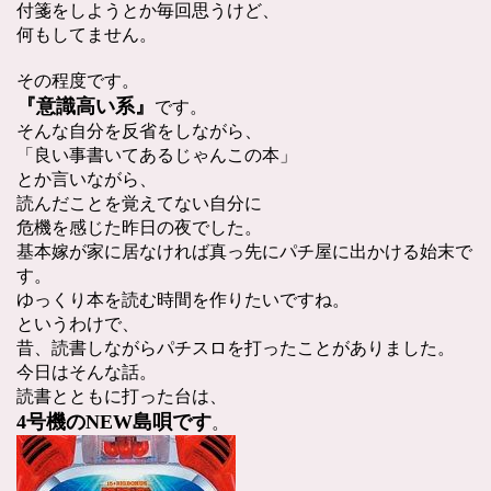
付箋をしようとか毎回思うけど、
何もしてません。
その程度です。
『意識高い系』
です。
そんな自分を反省をしながら、
「良い事書いてあるじゃんこの本」
とか言いながら、
読んだことを覚えてない自分に
危機を感じた昨日の夜でした。
基本嫁が家に居なければ真っ先にパチ屋に出かける始末で
す。
ゆっくり本を読む時間を作りたいですね。
というわけで、
昔、読書しながらパチスロを打ったことがありました。
今日はそんな話。
読書とともに打った台は、
4号機のNEW島唄です
。