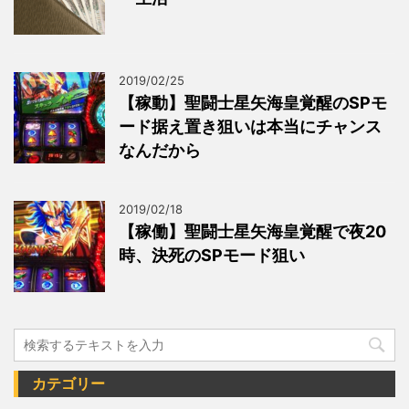
2019/02/25
【稼動】聖闘士星矢海皇覚醒のSPモ
ード据え置き狙いは本当にチャンス
なんだから
2019/02/18
【稼働】聖闘士星矢海皇覚醒で夜20
時、決死のSPモード狙い
カテゴリー