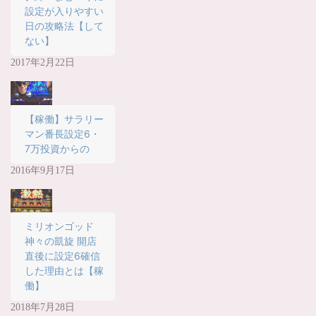
r
る
設定が入りやすい
で
に
共
は
日の攻略法【して
有
ク
(
リ
ない】
新
ッ
し
ク
2017年2月22日
い
し
ウ
て
ィ
く
ン
だ
ド
さ
ウ
い
で
(
【稼働】サラリー
開
新
き
し
マン番長設定6・
ま
い
7万投資からの
す
ウ
)
ィ
ン
2016年9月17日
ド
ウ
で
開
き
ま
す
ミリオンゴッド
)
神々の凱旋 開店
直後に設定6確信
した理由とは【稼
働】
2018年7月28日