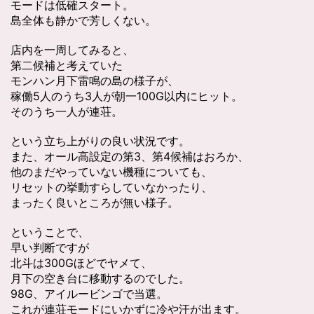
モードは低確スタート。
島全体も静かで芳しくない。
店内を一周してみると、
第二候補と考えていた
モンハン月下雷鳴の島の様子が、
稼働5人のうち3人が朝一100G以内にヒット。
そのうち一人が連荘。
という立ち上がりの良い状況です。
また、オール高設定の第3、第4候補はおろか、
他のまだやっていない機種についても、
リセットの挙動すらしていなかったり、
まったく良いところが無い様子。
ということで、
早い判断ですが
北斗は300Gほどでヤメて、
月下の空き台に移動するのでした。
98G、アイルービンゴで当選。
これが連荘モードにいかずに冷や汗が出ます。