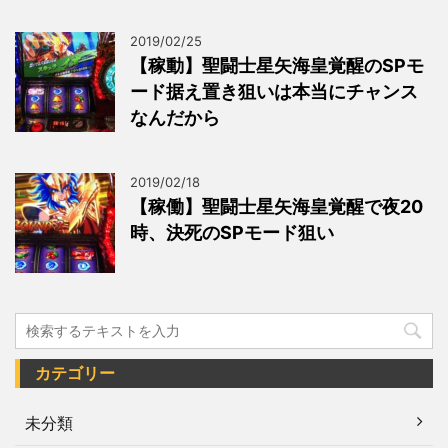
2019/02/25
【稼動】聖闘士星矢海皇覚醒のSPモ
ード据え置き狙いは本当にチャンス
なんだから
2019/02/18
【稼働】聖闘士星矢海皇覚醒で夜20
時、決死のSPモード狙い
カテゴリー
未分類