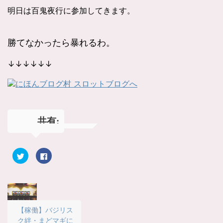
明日は百鬼夜行に参加してきます。
勝てなかったら暴れるわ。
↓↓↓↓↓↓
共有:
ク
F
リ
a
ッ
c
ク
e
し
b
て
o
T
o
w
k
i
で
t
共
【稼働】バジリス
t
有
ク絆・まどマギに
e
す