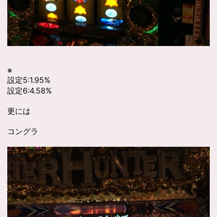
※
設定5:1.95%
設定6:4.58%
更には
コングラ