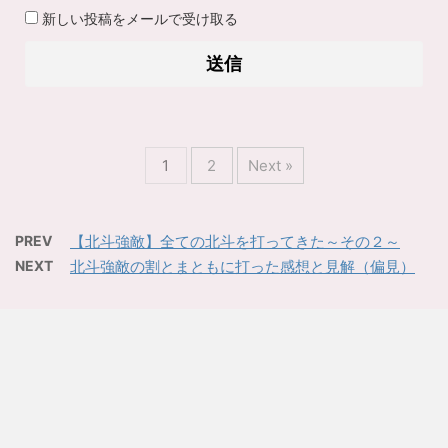
新しい投稿をメールで受け取る
1
2
Next »
PREV
【北斗強敵】全ての北斗を打ってきた～その２～
NEXT
北斗強敵の割とまともに打った感想と見解（偏見）