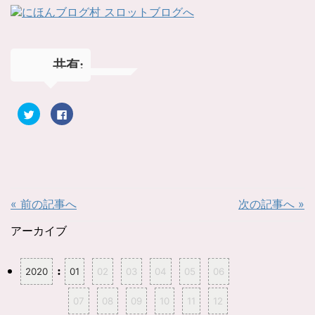
共有:
ク
F
リ
a
ッ
c
ク
e
し
b
て
o
T
o
w
k
i
で
t
共
t
有
« 前の記事へ
次の記事へ »
e
す
r
る
で
に
共
は
アーカイブ
有
ク
(
リ
新
ッ
し
ク
:
2020
01
02
03
04
05
06
い
し
ウ
て
ィ
く
ン
だ
07
08
09
10
11
12
ド
さ
ウ
い