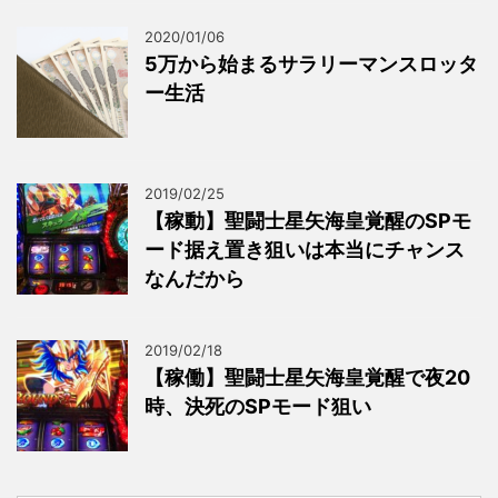
2020/01/06
5万から始まるサラリーマンスロッタ
ー生活
2019/02/25
【稼動】聖闘士星矢海皇覚醒のSPモ
ード据え置き狙いは本当にチャンス
なんだから
2019/02/18
【稼働】聖闘士星矢海皇覚醒で夜20
時、決死のSPモード狙い