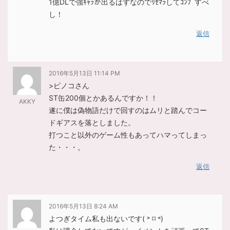
1億DLで強ｷｬﾗが出るはずなのでﾘｾﾏﾗしてｺﾝﾌﾟすべ
し！
返信
2016年5月13日 11:14 PM
>ピノコさん
ST缶200個とかあるんですか！！
AKKY
遂に僕は偽物語だけで回すのはムリと踏んでコー
ドギアスを落としました。
打つこと以外のゲーム性もあってハマってしまっ
た・・・。
返信
2016年5月13日 8:24 AM
よつぎタイム私も出ないです( ˃ ⌑ ˂)