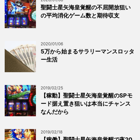
聖闘士星矢海皇覚醒の不屈開放狙い
の平均消化ゲーム数と期待収支
2020/01/06
5万から始まるサラリーマンスロッタ
ー生活
2019/02/25
【稼動】聖闘士星矢海皇覚醒のSPモ
ード据え置き狙いは本当にチャンス
なんだから
2019/02/18
【稼働】聖闘士星矢海皇覚醒で夜20