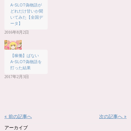
ド
さ
A-SLOT偽物語が
ウ
い
で
(
どれだけ甘いか聞
開
新
き
し
いてみた【全国デ
ま
い
ータ】
す
ウ
)
ィ
ン
2016年8月2日
ド
ウ
で
開
き
ま
す
【稼働】ぱない
)
A-SLOT偽物語を
打った結果
2017年2月3日
« 前の記事へ
次の記事へ »
アーカイブ