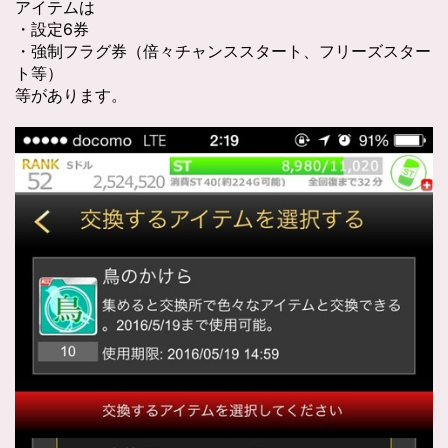
アイテムは
・設定6券
・強制フラグ券（倍々チャンススタート、フリーズスター
ト等）
等があります。