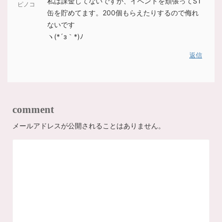
私は課金してないですが、イベントを頑張ってST
ピノコ
缶を貯めてます。200個もらえたりするので侮れ
ないです
ヽ(*´з｀*)ﾉ
返信
comment
メールアドレスが公開されることはありません。