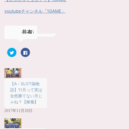
youtubeチャンネル「1GAME」
共有:
ク
F
リ
a
ッ
c
ク
e
し
b
て
o
T
o
w
k
i
で
t
共
【A－SLOT偽物
t
有
語】11月って実は
e
す
r
る
全然勝てない月じ
で
に
共
は
ゃね？【稼働】
有
ク
(
リ
新
ッ
2017年11月28日
し
ク
い
し
ウ
て
ィ
く
ン
だ