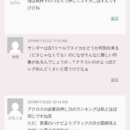
僕は鳥枠下のつもりで押してスイカこぼすんです
なのん
けどね
返信
2016年11月3日 11:15 AM
サンダーは左1リールでスイカかどうか判別出来る
（ビタじゃなくても）のになぜそんなに難しい印
無職
象があるんでしょうか…？クラコレのがよっぽど
レグめんどくさいと思うけどなぁ
返信
2016年11月2日 10:14 PM
アクロスの必要目押し力のランキングは私とほぼ
同じですね笑
ぴるくる
ただ、普通のハナビよりブラックの方が図柄見え
やすいと思うのですが・・・