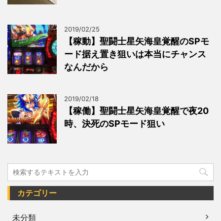
2019/02/25
【稼動】聖闘士星矢海皇覚醒のSPモ
ード据え置き狙いは本当にチャンス
なんだから
2019/02/18
【稼働】聖闘士星矢海皇覚醒で夜20
時、決死のSPモード狙い
カテゴリー
未分類