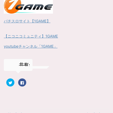
パチスロサイト【1GAME】
【ニコニコミュニティ】1GAME
youtubeチャンネル「1GAME」
共有:
ク
F
リ
a
ッ
c
ク
e
し
b
て
o
T
o
w
k
i
で
t
共
t
有