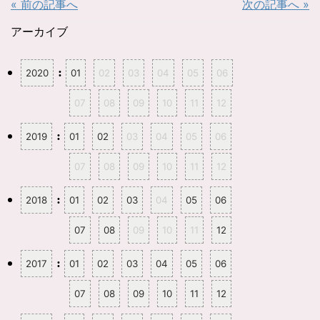
« 前の記事へ
次の記事へ »
e
す
r
る
で
に
共
は
アーカイブ
有
ク
(
リ
新
ッ
し
ク
:
2020
01
02
03
04
05
06
い
し
ウ
て
ィ
く
ン
だ
07
08
09
10
11
12
ド
さ
ウ
い
で
(
開
新
:
2019
01
02
03
04
05
06
き
し
ま
い
す
ウ
07
08
09
10
11
12
)
ィ
ン
ド
ウ
:
2018
01
02
03
04
05
06
で
開
き
ま
07
08
09
10
11
12
す
)
:
2017
01
02
03
04
05
06
07
08
09
10
11
12