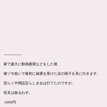
---------------
家で盛大に動画鑑賞などをした後、
後ヅモ狙いで最初に抽選を受けた店の様子を見に行きます。
恐らく中間設定らしき台は打てたのですが、
収支は振るわず。
-5000円