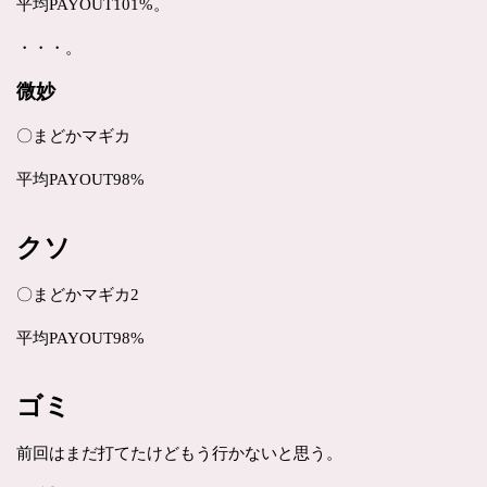
平均PAYOUT101%。
・・・。
微妙
〇まどかマギカ
平均PAYOUT98%
クソ
〇まどかマギカ2
平均PAYOUT98%
ゴミ
前回はまだ打てたけどもう行かないと思う。