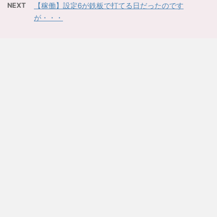
NEXT
【稼働】設定6が鉄板で打てる日だったのです
が・・・