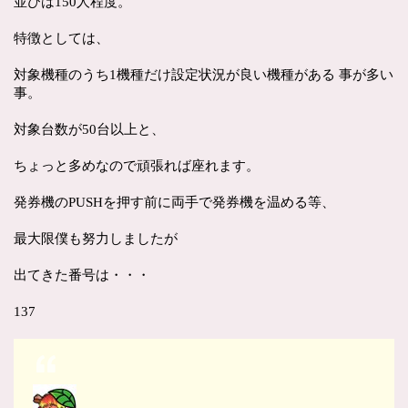
並びは150人程度。
特徴としては、
対象機種のうち1機種だけ設定状況が良い機種がある 事が多い
事。
対象台数が50台以上と、
ちょっと多めなので頑張れば座れます。
発券機のPUSHを押す前に両手で発券機を温める等、
最大限僕も努力しましたが
出てきた番号は・・・
137