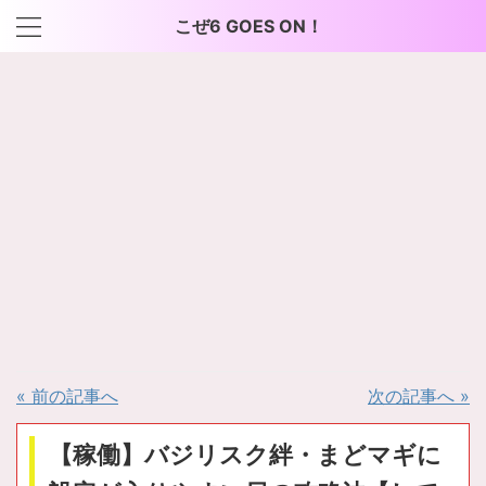
こぜ6 GOES ON！
« 前の記事へ
次の記事へ »
【稼働】バジリスク絆・まどマギに