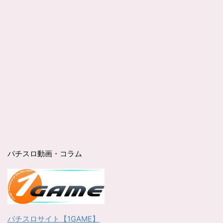
パチスロ動画・コラム
パチスロサイト【1GAME】