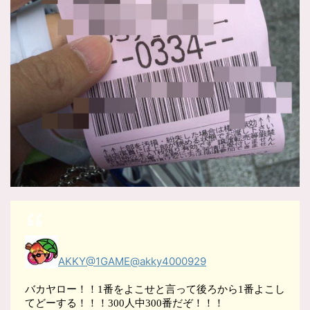
AKKY@1GAME
@akky4000929
バカヤロー！！1番をよこせと言って後ろから1番よこし
てどーする！！！300人中300番だぞ！！！