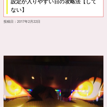
設定が入りやすい日の攻略法【して
ない】
投稿日：
2017年2月22日