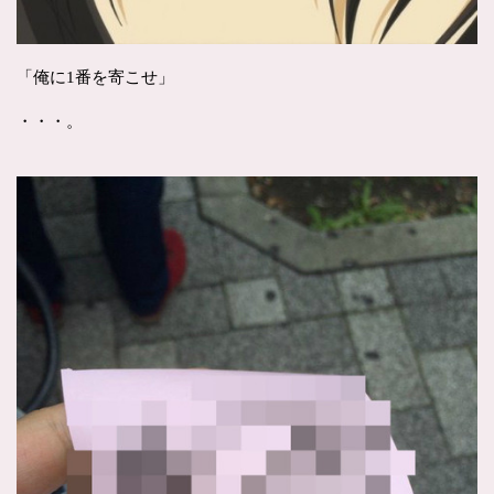
「俺に1番を寄こせ」
・・・。