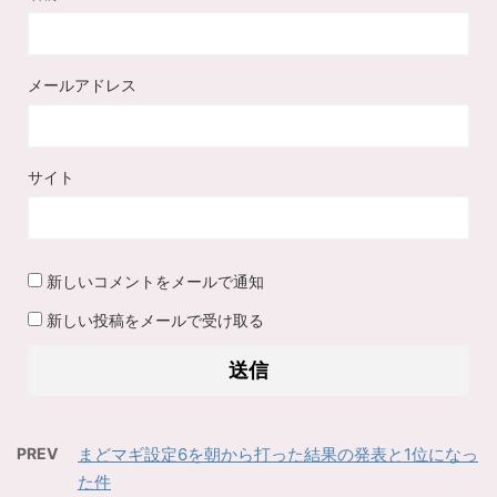
メールアドレス
サイト
新しいコメントをメールで通知
新しい投稿をメールで受け取る
PREV
まどマギ設定6を朝から打った結果の発表と1位になっ
た件