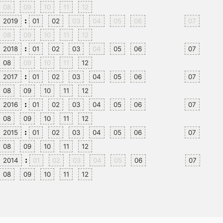
08
09
10
11
12
:
2019
01
02
03
04
05
06
07
08
09
10
11
12
:
2018
01
02
03
04
05
06
07
08
09
10
11
12
:
2017
01
02
03
04
05
06
07
08
09
10
11
12
:
2016
01
02
03
04
05
06
07
08
09
10
11
12
:
2015
01
02
03
04
05
06
07
08
09
10
11
12
:
2014
01
02
03
04
05
06
07
08
09
10
11
12