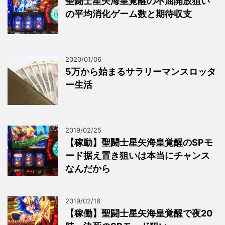
聖闘士星矢海皇覚醒の不屈開放狙い
の平均消化ゲーム数と期待収支
2020/01/06
5万から始まるサラリーマンスロッタ
ー生活
2019/02/25
【稼動】聖闘士星矢海皇覚醒のSPモ
ード据え置き狙いは本当にチャンス
なんだから
2019/02/18
【稼働】聖闘士星矢海皇覚醒で夜20