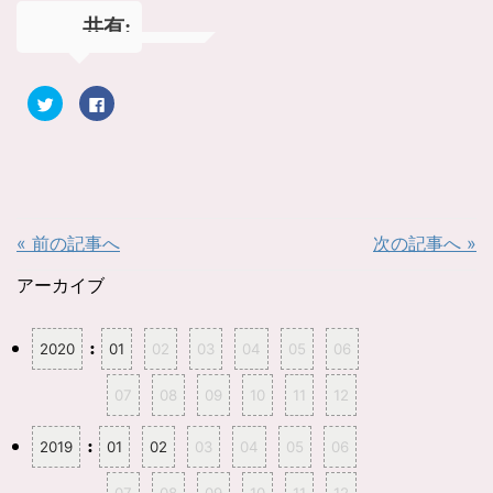
共有:
ク
F
リ
a
ッ
c
ク
e
し
b
て
o
T
o
w
k
i
で
t
共
t
有
« 前の記事へ
次の記事へ »
e
す
r
る
で
に
共
は
アーカイブ
有
ク
(
リ
新
ッ
し
ク
:
2020
01
02
03
04
05
06
い
し
ウ
て
ィ
く
ン
だ
07
08
09
10
11
12
ド
さ
ウ
い
で
(
開
新
:
2019
01
02
03
04
05
06
き
し
ま
い
す
ウ
07
08
09
10
11
12