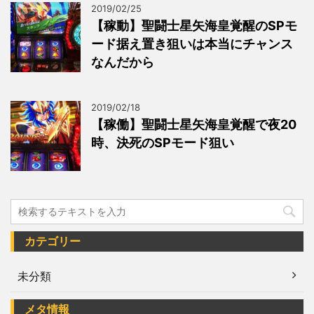
2019/02/25
【稼動】聖闘士星矢海皇覚醒のSPモ
ード据え置き狙いは本当にチャンス
なんだから
2019/02/18
【稼働】聖闘士星矢海皇覚醒で夜20
時、決死のSPモード狙い
カテゴリー
未分類
メタ情報