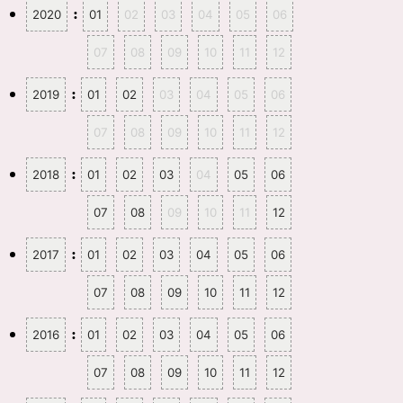
し
ク
:
2020
01
02
03
04
05
06
い
し
ウ
て
ィ
く
ン
だ
07
08
09
10
11
12
ド
さ
ウ
い
で
(
開
新
:
2019
01
02
03
04
05
06
き
し
ま
い
す
ウ
07
08
09
10
11
12
)
ィ
ン
ド
ウ
:
2018
01
02
03
04
05
06
で
開
き
ま
07
08
09
10
11
12
す
)
:
2017
01
02
03
04
05
06
07
08
09
10
11
12
:
2016
01
02
03
04
05
06
07
08
09
10
11
12