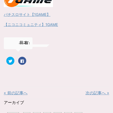
パチスロサイト【1GAME】
【ニコニコミュニティ】1GAME
共有:
ク
F
リ
a
ッ
c
ク
e
し
b
て
o
T
o
w
k
i
で
t
共
t
有
« 前の記事へ
次の記事へ »
e
す
r
る
で
に
共
は
アーカイブ
有
ク
(
リ
新
ッ