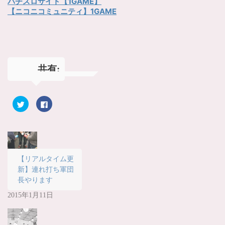
パチスロサイト【1GAME】
【ニコニコミュニティ】1GAME
共有:
ク
F
リ
a
ッ
c
ク
e
し
b
て
o
T
o
w
k
i
で
t
共
【リアルタイム更
t
有
新】連れ打ち軍団
e
す
r
る
長やります
で
に
共
は
有
ク
2015年1月11日
(
リ
新
ッ
し
ク
い
し
ウ
て