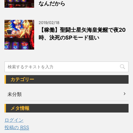
なんだから
2019/02/18
【稼働】聖闘士星矢海皇覚醒で夜20
時、決死のSPモード狙い
カテゴリー
未分類
メタ情報
ログイン
投稿の
RSS