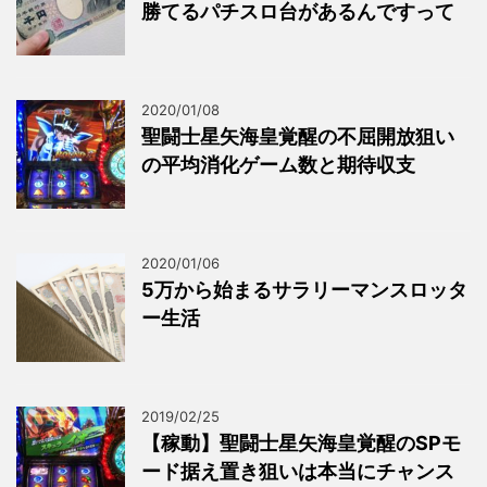
勝てるパチスロ台があるんですって
2020/01/08
聖闘士星矢海皇覚醒の不屈開放狙い
の平均消化ゲーム数と期待収支
2020/01/06
5万から始まるサラリーマンスロッタ
ー生活
2019/02/25
【稼動】聖闘士星矢海皇覚醒のSPモ
ード据え置き狙いは本当にチャンス