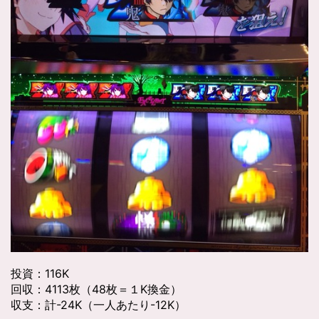
投資：116K
回収：4113枚（48枚＝１K換金）
収支：計-24K（一人あたり-12K）