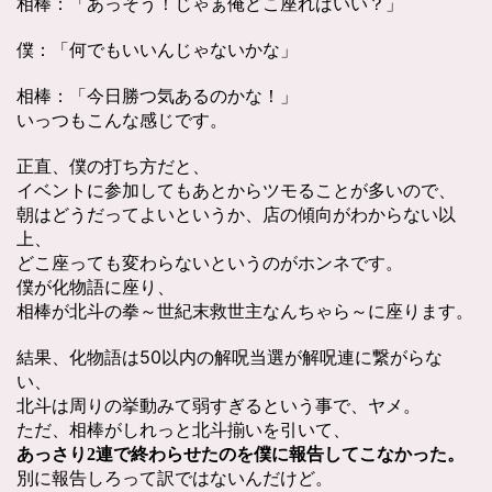
相棒：「あっそう！じゃぁ俺どこ座ればいい？」
僕：「何でもいいんじゃないかな」
相棒：「今日勝つ気あるのかな！」
いっつもこんな感じです。
正直、僕の打ち方だと、
イベントに参加してもあとからツモることが多いので、
朝はどうだってよいというか、店の傾向がわからない以
上、
どこ座っても変わらないというのがホンネです。
僕が化物語に座り、
相棒が北斗の拳～世紀末救世主なんちゃら～に座ります。
結果、化物語は50以内の解呪当選が解呪連に繋がらな
い、
北斗は周りの挙動みて弱すぎるという事で、ヤメ。
ただ、相棒がしれっと北斗揃いを引いて、
あっさり2連で終わらせたのを僕に報告してこなかった。
別に報告しろって訳ではないんだけど。