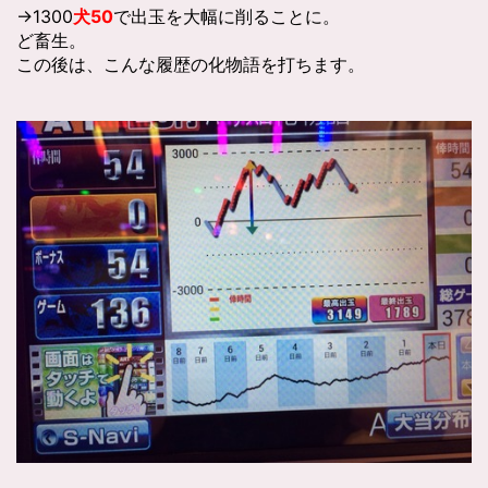
→1300
犬50
で出玉を大幅に削ることに。
ど畜生。
この後は、こんな履歴の化物語を打ちます。