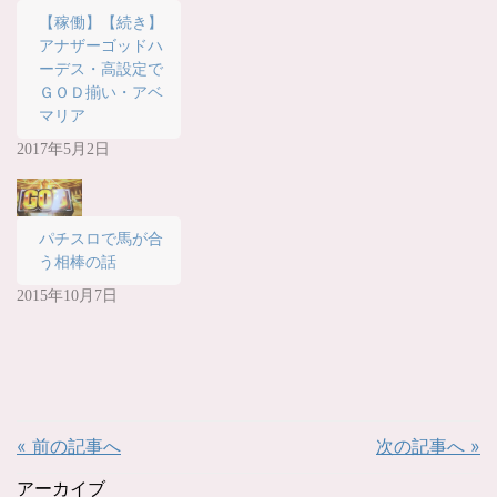
ィ
く
【稼働】【続き】
ン
だ
ド
さ
アナザーゴッドハ
ウ
い
で
(
ーデス・高設定で
開
新
き
し
ＧＯＤ揃い・アベ
ま
い
マリア
す
ウ
)
ィ
ン
2017年5月2日
ド
ウ
で
開
き
ま
す
パチスロで馬が合
)
う相棒の話
2015年10月7日
« 前の記事へ
次の記事へ »
アーカイブ