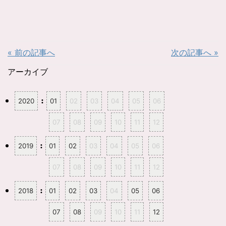
ク
e
し
b
て
o
T
o
w
k
i
で
t
共
t
有
« 前の記事へ
次の記事へ »
e
す
r
る
で
に
共
は
アーカイブ
有
ク
(
リ
新
ッ
し
ク
:
2020
01
02
03
04
05
06
い
し
ウ
て
ィ
く
ン
だ
07
08
09
10
11
12
ド
さ
ウ
い
で
(
開
新
:
2019
01
02
03
04
05
06
き
し
ま
い
す
ウ
07
08
09
10
11
12
)
ィ
ン
ド
ウ
:
2018
01
02
03
04
05
06
で
開
き
ま
07
08
09
10
11
12
す
)