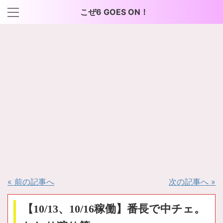
こぜ6 GOES ON！
« 前の記事へ
次の記事へ »
【10/13、10/16稼働】番長で中チェ。