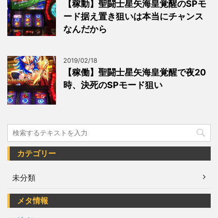
【稼動】聖闘士星矢海皇覚醒のSPモ
ード据え置き狙いは本当にチャンス
なんだから
2019/02/18
【稼働】聖闘士星矢海皇覚醒で夜20
時、決死のSPモード狙い
カテゴリー
未分類
メタ情報