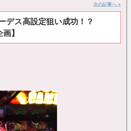
次の記事へ »
働】ハーデス高設定狙い成功！？
企画】