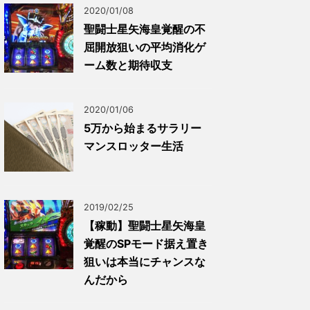
2020/01/08
聖闘士星矢海皇覚醒の不
屈開放狙いの平均消化ゲ
ーム数と期待収支
2020/01/06
5万から始まるサラリー
マンスロッター生活
2019/02/25
【稼動】聖闘士星矢海皇
覚醒のSPモード据え置き
狙いは本当にチャンスな
んだから