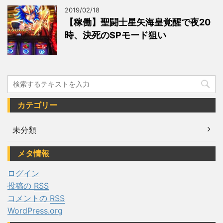
2019/02/18
【稼働】聖闘士星矢海皇覚醒で夜20
時、決死のSPモード狙い
カテゴリー
未分類
メタ情報
ログイン
投稿の
RSS
コメントの
RSS
WordPress.org