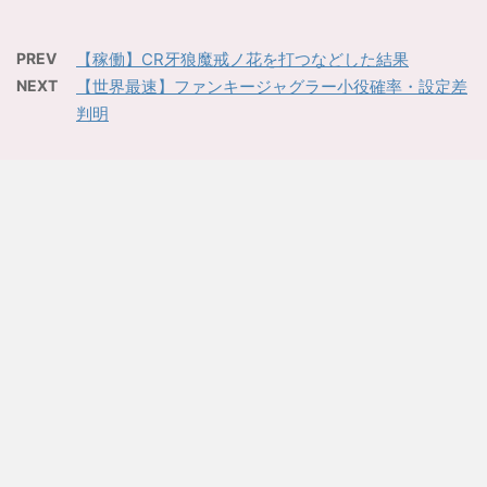
PREV
【稼働】CR牙狼魔戒ノ花を打つなどした結果
NEXT
【世界最速】ファンキージャグラー小役確率・設定差
判明