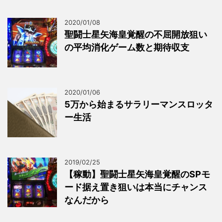
2020/01/08
聖闘士星矢海皇覚醒の不屈開放狙い
の平均消化ゲーム数と期待収支
2020/01/06
5万から始まるサラリーマンスロッタ
ー生活
2019/02/25
【稼動】聖闘士星矢海皇覚醒のSPモ
ード据え置き狙いは本当にチャンス
なんだから