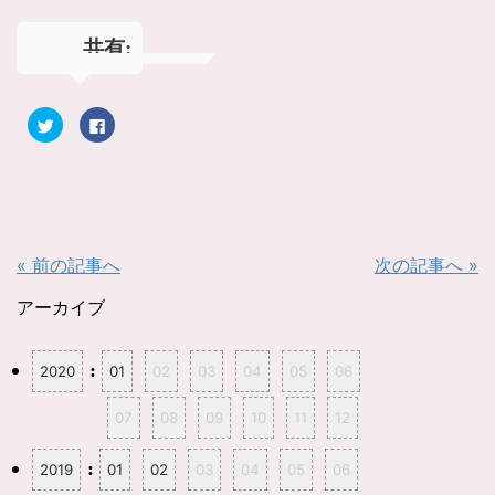
共有:
ク
F
リ
a
ッ
c
ク
e
し
b
て
o
T
o
w
k
i
で
t
共
t
有
« 前の記事へ
次の記事へ »
e
す
r
る
で
に
共
は
アーカイブ
有
ク
(
リ
新
ッ
し
ク
:
2020
01
02
03
04
05
06
い
し
ウ
て
ィ
く
ン
だ
07
08
09
10
11
12
ド
さ
ウ
い
で
(
開
新
:
2019
01
02
03
04
05
06
き
し
ま
い