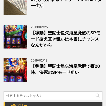
ー生活
2019/02/25
【稼動】聖闘士星矢海皇覚醒のSPモ
ード据え置き狙いは本当にチャンス
なんだから
2019/02/18
【稼働】聖闘士星矢海皇覚醒で夜20
時、決死のSPモード狙い
カテゴリー