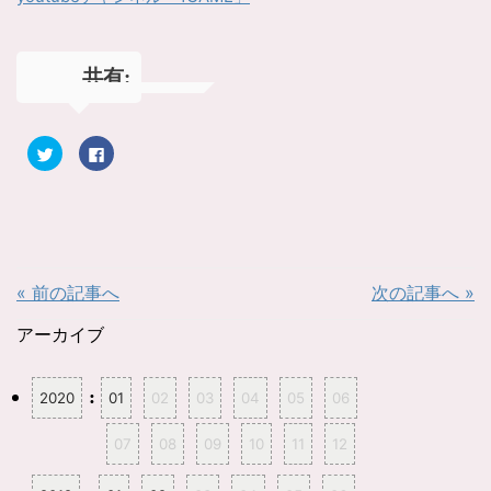
共有:
ク
F
リ
a
ッ
c
ク
e
し
b
て
o
T
o
w
k
i
で
t
共
t
有
« 前の記事へ
次の記事へ »
e
す
r
る
で
に
共
は
アーカイブ
有
ク
(
リ
新
ッ
し
ク
:
2020
01
02
03
04
05
06
い
し
ウ
て
ィ
く
ン
だ
07
08
09
10
11
12
ド
さ
ウ
い
で
(