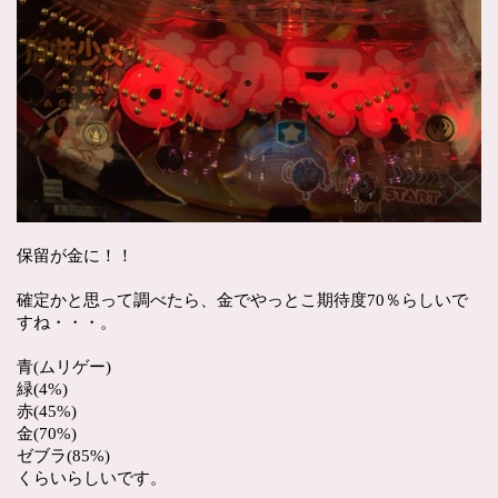
保留が金に！！
確定かと思って調べたら、金でやっとこ期待度70％らしいで
すね・・・。
青(ムリゲー)
緑(4%)
赤(45%)
金(70%)
ゼブラ(85%)
くらいらしいです。