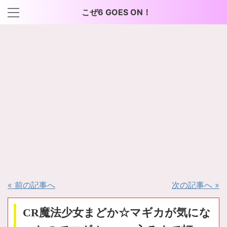
こぜ6 GOES ON！
« 前の記事へ
次の記事へ »
CR魔法少女まどか☆マギカが気にな