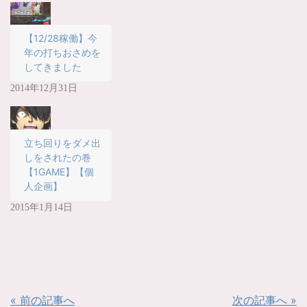
(
リ
新
ッ
し
ク
い
し
ウ
て
【12/28稼働】今
ィ
く
年の打ちおさめを
ン
だ
ド
さ
してきました
ウ
い
で
(
開
新
2014年12月31日
き
し
ま
い
す
ウ
)
ィ
ン
ド
立ち回りをダメ出
ウ
で
しをされたの巻
開
き
【1GAME】【個
ま
す
人企画】
)
2015年1月14日
« 前の記事へ
次の記事へ »