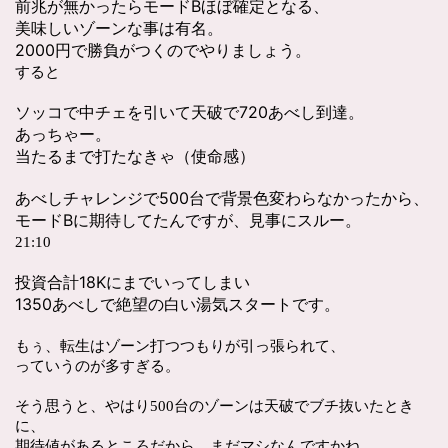
前兆が無かったらモードBほぼ確定となる、
美味しいゾーンな事は有名。
2000円で勝負がつくのでやりましょう。
すると
ソッコで中チェを引いて天破で720あべし到達。
あっちゃー。
当たるまで打たなきゃ（使命感）
あべしチャレンジで500台で背景色変わらなかったから、
モードBに期待してたんですが、見事にスルー。
21:10
投資合計18Kにまでいってしまい
1350あべしで絶望の白い湯気スタートです。
もぅ、転生はゾーン打つつもりが引っ張られて、
っていうのが多すぎる。
そう思うと、やはり500台のゾーンは天破でブチ抜いたとき
に、
期待値があるところだから、まだマシなんですかね。