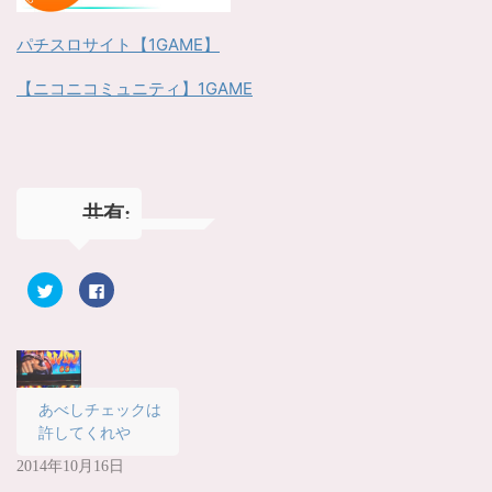
パチスロサイト【1GAME】
【ニコニコミュニティ】1GAME
共有:
ク
F
リ
a
ッ
c
ク
e
し
b
て
o
T
o
w
k
i
で
t
共
あべしチェックは
t
有
許してくれや
e
す
r
る
で
に
2014年10月16日
共
は
有
ク