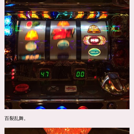
百裂乱舞。